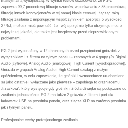
maksymalną wydajnością. W wyniku testów oszacowano, ze PG-2
zapewnia 99,7-procentową filtrację szumów, w porównaniu z 85-procentową
filtracją innych kondycjonerów w tej samej klasie cenowej. Łącząc taką
filtrację zasilania z imponującym współczynnikiem absorpcji o wysokości
2775J, możesz mieć pewność, że Twój sprzęt nie tylko otrzymuje moc o
najwyższej jakości, ale także jest bezpieczny przed nieprzewidzianymi
problemami.
PG-2 jest wyposażony w 12 chronionych przed przepięciami gniazdek z
wyłącznikiem i z filtrem na tylnym panelu – zebranych w 4 grupy (2x Digital
Audio [cyfrowe], Analog Audio [analogowe], High Current [wysokoprądowe]).
Gniazda w grupach Analog Audio i High Current działają z małym
opóźnieniem, w celu zapewnienia, że głośniki i wzmacniacze uruchamiane
są jako ostatnie i wyłączane jako pierwsze – zapobiega to drażniącemu
„trzaskowi”, który występuje gdy głośniki i źródła dźwięku są podłączane do
zasilania jednocześnie. PG-2 ma także 2 gniazda z filtrem i port dla
ładowarek USB na przednim panelu, oraz złącza XLR na zarówno przednim
jak i tylnym panelu.
Profesjonalne cechy profesjonalnego zasilania.