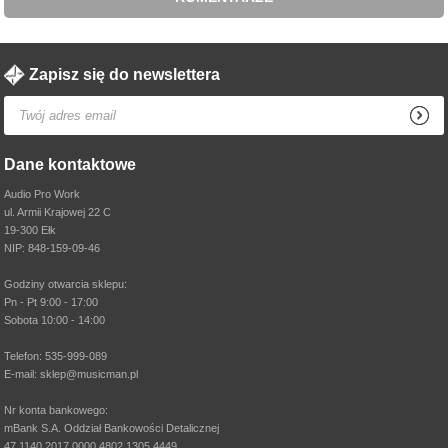
Zapisz się do newslettera
Dane kontaktowe
Audio Pro Work
ul. Armii Krajowej 22 C
19-300 Ełk
NIP: 848-159-09-46
Godziny otwarcia sklepu:
Pn - Pt 9:00 - 17:00
Sobota 10:00 - 14:00
Telefon: 535-999-089
E-mail: sklep@musicman.pl
Nr konta bankowego:
mBank S.A. Oddział Bankowości Detalicznej
47 1140 2017 0000 4802 1305 4449