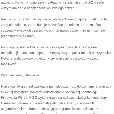
napięcia. Nawet w najgorszych sytuacjach z zasilaniem, PG-2 przede
wszystkim dba o bezpieczeństwo Twojego sprzętu.
Nie ma nic gorszego niż wyrwanie „obowiązkowego” sprzętu, tylko po to,
żeby okazało się, że produkuje nieznośne szumienie, które zakłóca
szczegóły wysokich częstotliwości, lub nawet gorzej – że usmażył się
przez nagły skok mocy!
Na swoją reputację Black Lion Audio zapracowało latami rzetelnej
modyfikacji i ulepszania sprzętu z najwyższych półek tak jak w przypadku
PG-2: standardowego projektu, który wyniesiono na wyżyny swoich
możliwości.
Wysokiej klasy filtrowanie
Ponieważ Twój sprzęt zasługuje na najlepszą moc, dołożyliśmy starań aby
PG-2 jej dostarczał poprzez wykorzystanie specjalnej Technologii
Filtrowania PG-99. PG-2 wykorzystuje najwyższej jakości kondensatory
Panasonic i Wima, które niemalże eliminują szumy o wysokich
częstotliwościach, które pozbawiają sprzęt możliwości działania z