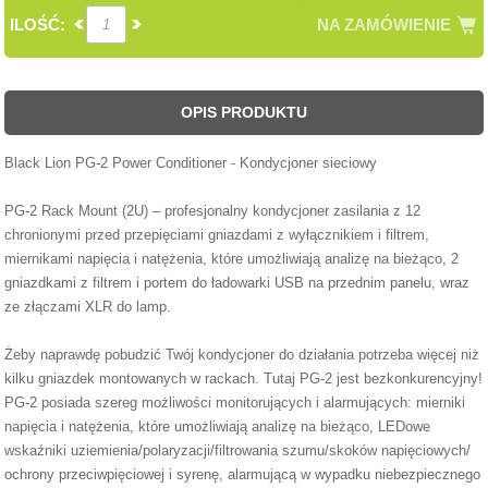
ILOŚĆ:
NA ZAMÓWIENIE
OPIS PRODUKTU
Black Lion PG-2 Power Conditioner - Kondycjoner sieciowy
PG-2 Rack Mount (2U) – profesjonalny kondycjoner zasilania z 12
chronionymi przed przepięciami gniazdami z wyłącznikiem i filtrem,
miernikami napięcia i natężenia, które umożliwiają analizę na bieżąco, 2
gniazdkami z filtrem i portem do ładowarki USB na przednim panelu, wraz
ze złączami XLR do lamp.
Żeby naprawdę pobudzić Twój kondycjoner do działania potrzeba więcej niż
kilku gniazdek montowanych w rackach. Tutaj PG-2 jest bezkonkurencyjny!
PG-2 posiada szereg możliwości monitorujących i alarmujących: mierniki
napięcia i natężenia, które umożliwiają analizę na bieżąco, LEDowe
wskaźniki uziemienia/polaryzacji/filtrowania szumu/skoków napięciowych/
ochrony przeciwpięciowej i syrenę, alarmującą w wypadku niebezpiecznego