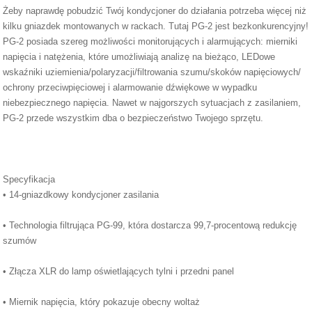
Żeby naprawdę pobudzić Twój kondycjoner do działania potrzeba więcej niż
kilku gniazdek montowanych w rackach. Tutaj PG-2 jest bezkonkurencyjny!
PG-2 posiada szereg możliwości monitorujących i alarmujących: mierniki
napięcia i natężenia, które umożliwiają analizę na bieżąco, LEDowe
wskaźniki uziemienia/polaryzacji/filtrowania szumu/skoków napięciowych/
ochrony przeciwpięciowej i alarmowanie dźwiękowe w wypadku
niebezpiecznego napięcia. Nawet w najgorszych sytuacjach z zasilaniem,
PG-2 przede wszystkim dba o bezpieczeństwo Twojego sprzętu.
Specyfikacja
• 14-gniazdkowy kondycjoner zasilania
• Technologia filtrująca PG-99, która dostarcza 99,7-procentową redukcję
szumów
• Złącza XLR do lamp oświetlających tylni i przedni panel
• Miernik napięcia, który pokazuje obecny woltaż