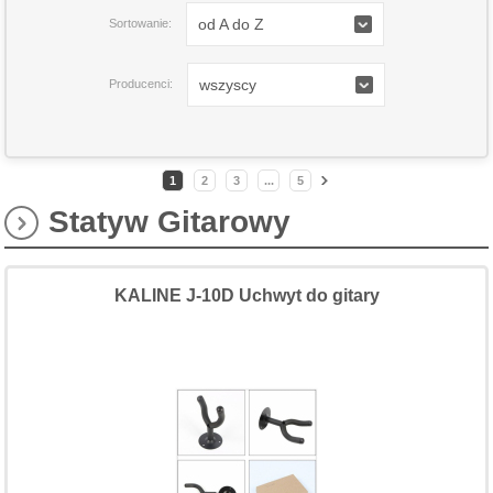
od A do Z
Sortowanie:
wszyscy
Producenci:
1
2
3
...
5
Statyw Gitarowy
KALINE J-10D Uchwyt do gitary