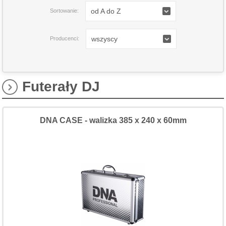
od A do Z
Sortowanie:
wszyscy
Producenci:
Futerały DJ
DNA CASE - walizka 385 x 240 x 60mm