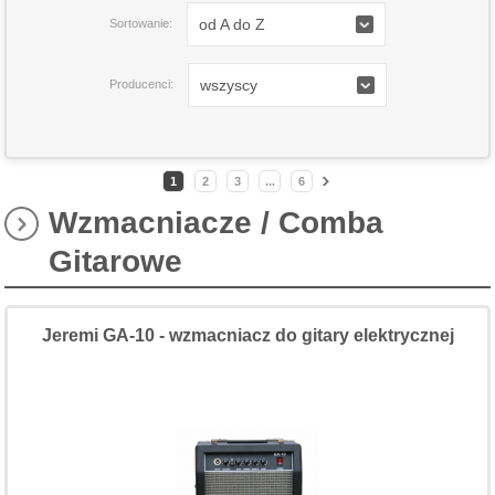
od A do Z
Sortowanie:
wszyscy
Producenci:
1
2
3
...
6
Wzmacniacze / Comba
Gitarowe
Jeremi GA-10 - wzmacniacz do gitary elektrycznej