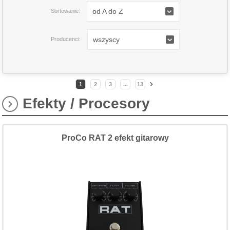
od A do Z
Sortowanie:
wszyscy
Producenci:
1
2
3
...
13
Efekty / Procesory
ProCo RAT 2 efekt gitarowy