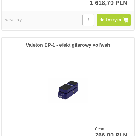
1 618,70 PLN
do koszyka
szczegóły
Valeton EP-1 - efekt gitarowy vol/wah
Cena:
266,00 PLN