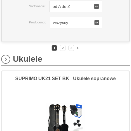
od A do Z
Sortowanie:
wszyscy
Producenci:
1
2
3
Ukulele
SUPRIMO UK21 SET BK - Ukulele sopranowe