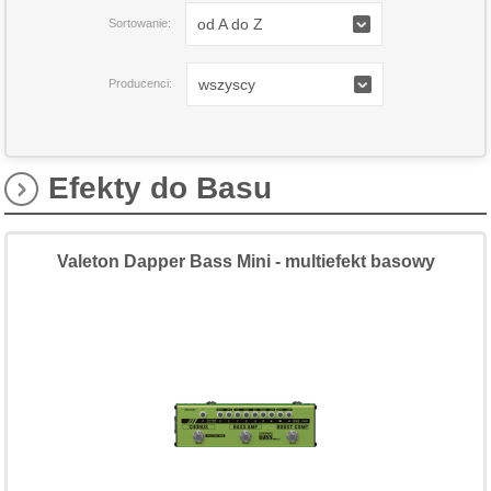
od A do Z
Sortowanie:
wszyscy
Producenci:
Efekty do Basu
Valeton Dapper Bass Mini - multiefekt basowy