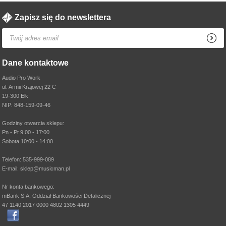
Zapisz się do newslettera
Dane kontaktowe
Audio Pro Work
ul. Armii Krajowej 22 C
19-300 Ełk
NIP: 848-159-09-46
Godziny otwarcia sklepu:
Pn - Pt 9:00 - 17:00
Sobota 10:00 - 14:00
Telefon: 535-999-089
E-mail: sklep@musicman.pl
Nr konta bankowego:
mBank S.A. Oddział Bankowości Detalicznej
47 1140 2017 0000 4802 1305 4449