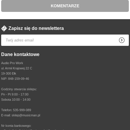
KOMENTARZE
Zapisz się do newslettera
Dane kontaktowe
Audio Pro Work
ul. Armii Krajowej 22 C
19-300 Ełk
NIP: 848-159-09-46
Godziny otwarcia sklepu:
Pn - Pt 9:00 - 17:00
Sobota 10:00 - 14:00
Telefon: 535-999-089
E-mail: sklep@musicman.pl
Nr konta bankowego: