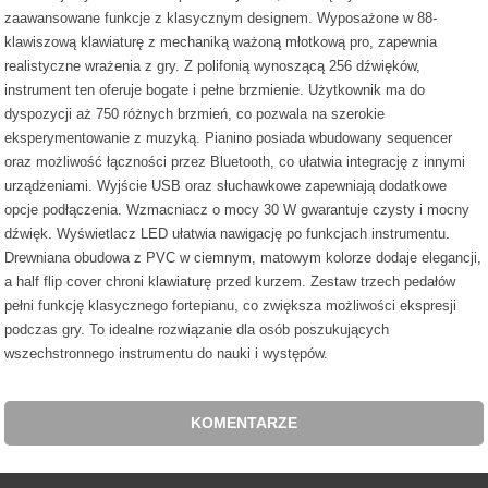
zaawansowane funkcje z klasycznym designem. Wyposażone w 88-
klawiszową klawiaturę z mechaniką ważoną młotkową pro, zapewnia
realistyczne wrażenia z gry. Z polifonią wynoszącą 256 dźwięków,
instrument ten oferuje bogate i pełne brzmienie. Użytkownik ma do
dyspozycji aż 750 różnych brzmień, co pozwala na szerokie
eksperymentowanie z muzyką. Pianino posiada wbudowany sequencer
oraz możliwość łączności przez Bluetooth, co ułatwia integrację z innymi
urządzeniami. Wyjście USB oraz słuchawkowe zapewniają dodatkowe
opcje podłączenia. Wzmacniacz o mocy 30 W gwarantuje czysty i mocny
dźwięk. Wyświetlacz LED ułatwia nawigację po funkcjach instrumentu.
Drewniana obudowa z PVC w ciemnym, matowym kolorze dodaje elegancji,
a half flip cover chroni klawiaturę przed kurzem. Zestaw trzech pedałów
pełni funkcję klasycznego fortepianu, co zwiększa możliwości ekspresji
podczas gry. To idealne rozwiązanie dla osób poszukujących
wszechstronnego instrumentu do nauki i występów.
KOMENTARZE