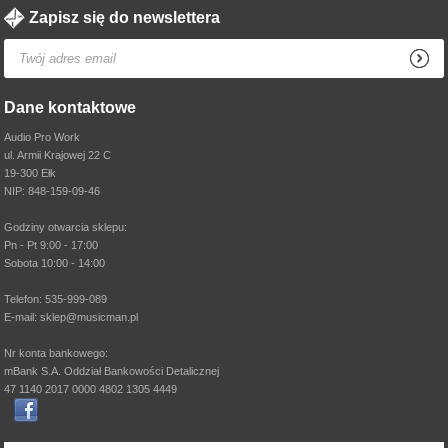
Zapisz się do newslettera
Dane kontaktowe
Audio Pro Work
ul. Armii Krajowej 22 C
19-300 Ełk
NIP: 848-159-09-46
Godziny otwarcia sklepu:
Pn - Pt 9:00 - 17:00
Sobota 10:00 - 14:00
Telefon: 535-999-089
E-mail: sklep@musicman.pl
Nr konta bankowego:
mBank S.A. Oddział Bankowości Detalicznej
47 1140 2017 0000 4802 1305 4449