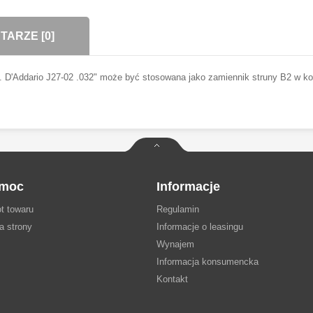
ARZE [0]
. D'Addario J27-02 .032" może być stosowana jako zamiennik struny B2 w k
moc
Informacje
t towaru
Regulamin
a strony
Informacje o leasingu
Wynajem
Informacja konsumencka
Kontakt