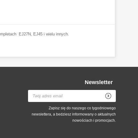
ompletach EJ27N, EJ45 i wielu innych.
Newsletter
Zapisz się do naszego co tygodniowego
newslettera, a bedziesz informowany o aktualnych
nowościach i promocjach.