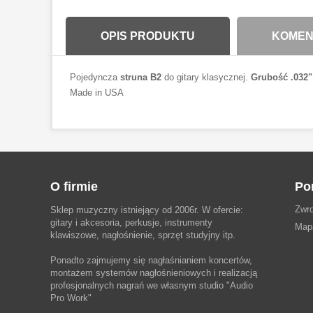
OPIS PRODUKTU
KOMENT
Pojedyncza
struna B2
do gitary klasycznej.
Grubość .032"
Made in USA
O firmie
Po
Zwro
Sklep muzyczny istniejący od 2006r. W ofercie:
gitary i akcesoria, perkusje, instrumenty
Map
klawiszowe, nagłośnienie, sprzęt studyjny itp.
Ponadto zajmujemy się nagłaśnianiem koncertów,
montażem systemów nagłośnieniowych i realizacją
profesjonalnych nagrań we własnym studio
"Audio
Pro Work"