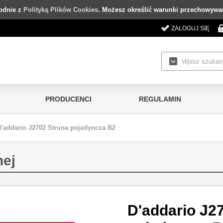
godnie z
Polityką Plików Cookies
. Możesz określić warunki przechowywan
ZALOGUJ SIĘ
PRODUCENCI
REGULAMIN
D'addario J2702 Struna pojedyncza B2
nej
D'addario J2