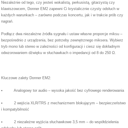
Niezależnie od tego, czy jesteś wokalistą, perkusistą, gitarzystą czy
klawiszowcem, Donner EM2 zapewni Ci krystalicznie czysty odsłuch w
każdych warunkach – zarówno podczas koncertu, jak i w trakcie prób czy
nagrań.
Podłącz dwa niezależne źródła sygnału i ustaw własne proporcje miksu –
bezpośrednio z urządzenia, bez potrzeby zewnętrznego miksera. Wybierz
tryb mono lub stereo w zależności od konfiguracji i ciesz się dokładnym
odwzorowaniem dźwięku w słuchawkach o impedancji od 8 do 250 Ω.
Kluczowe zalety Donner EM2:
• Analogowy tor audio – wysoka jakość bez cyfrowego renderowania
• 2 wejścia XLR/TRS z mechanizmem blokującym – bezpieczeństwo
i kompatybilność
• 2 niezależne wyjścia słuchawkowe 3,5 mm – do współdzielenia