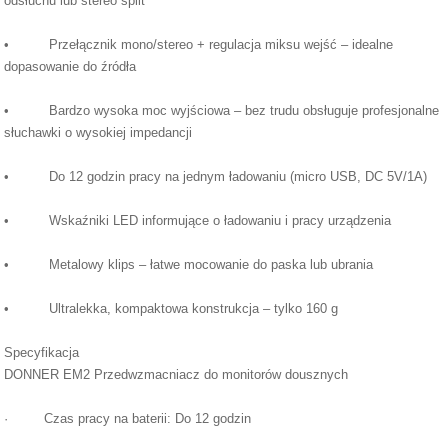
odsłuchu lub stereo split
• Przełącznik mono/stereo + regulacja miksu wejść – idealne
dopasowanie do źródła
• Bardzo wysoka moc wyjściowa – bez trudu obsługuje profesjonalne
słuchawki o wysokiej impedancji
• Do 12 godzin pracy na jednym ładowaniu (micro USB, DC 5V/1A)
• Wskaźniki LED informujące o ładowaniu i pracy urządzenia
• Metalowy klips – łatwe mocowanie do paska lub ubrania
• Ultralekka, kompaktowa konstrukcja – tylko 160 g
Specyfikacja
DONNER EM2 Przedwzmacniacz do monitorów dousznych
· Czas pracy na baterii: Do 12 godzin