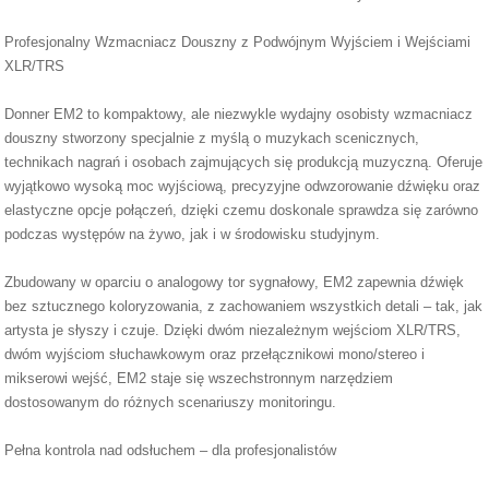
Profesjonalny Wzmacniacz Douszny z Podwójnym Wyjściem i Wejściami
XLR/TRS
Donner EM2 to kompaktowy, ale niezwykle wydajny osobisty wzmacniacz
douszny stworzony specjalnie z myślą o muzykach scenicznych,
technikach nagrań i osobach zajmujących się produkcją muzyczną. Oferuje
wyjątkowo wysoką moc wyjściową, precyzyjne odwzorowanie dźwięku oraz
elastyczne opcje połączeń, dzięki czemu doskonale sprawdza się zarówno
podczas występów na żywo, jak i w środowisku studyjnym.
Zbudowany w oparciu o analogowy tor sygnałowy, EM2 zapewnia dźwięk
bez sztucznego koloryzowania, z zachowaniem wszystkich detali – tak, jak
artysta je słyszy i czuje. Dzięki dwóm niezależnym wejściom XLR/TRS,
dwóm wyjściom słuchawkowym oraz przełącznikowi mono/stereo i
mikserowi wejść, EM2 staje się wszechstronnym narzędziem
dostosowanym do różnych scenariuszy monitoringu.
Pełna kontrola nad odsłuchem – dla profesjonalistów