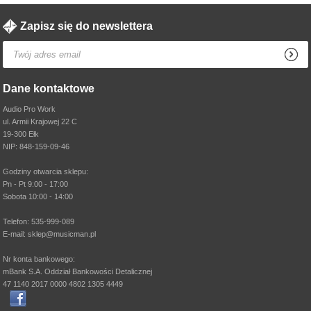
Zapisz się do newslettera
Dane kontaktowe
Audio Pro Work
ul. Armii Krajowej 22 C
19-300 Ełk
NIP: 848-159-09-46
Godziny otwarcia sklepu:
Pn - Pt 9:00 - 17:00
Sobota 10:00 - 14:00
Telefon: 535-999-089
E-mail: sklep@musicman.pl
Nr konta bankowego:
mBank S.A. Oddział Bankowości Detalicznej
47 1140 2017 0000 4802 1305 4449