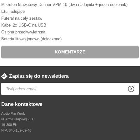
Mikrofon krawatowy Donner VPM-10 (dwa nadajniki + jeden odbiornik)
Etui ładujące
Futerał na cały zestaw
Kabel 2x USB-C na USB
Osłona przeciw-wietrzna
Bateria litowo-jonowa (dołączona)
KOMENTARZE
Zapisz się do newslettera
Dane kontaktowe
Audio Pro Work
ul. Armii Krajowej 22 C
19-300 Ełk
NIP: 848-159-09-46