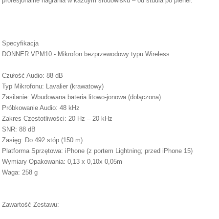
profesjonalne nagrania w każdym środowisku – od studia po plener.
Specyfikacja
DONNER VPM10 - Mikrofon bezprzewodowy typu Wireless
Czułość Audio: 88 dB
Typ Mikrofonu: Lavalier (krawatowy)
Zasilanie: Wbudowana bateria litowo-jonowa (dołączona)
Próbkowanie Audio: 48 kHz
Zakres Częstotliwości: 20 Hz – 20 kHz
SNR: 88 dB
Zasięg: Do 492 stóp (150 m)
Platforma Sprzętowa: iPhone (z portem Lightning; przed iPhone 15)
Wymiary Opakowania: 0,13 x 0,10x 0,05m
Waga: 258 g
Zawartość Zestawu: