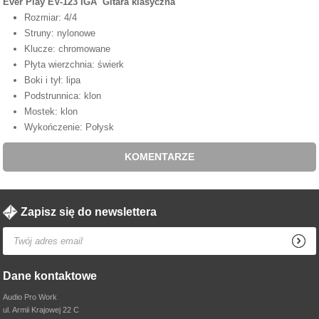
Ever Play EV-123 IGA Gitara klasyczna
Rozmiar: 4/4
Struny: nylonowe
Klucze: chromowane
Płyta wierzchnia: świerk
Boki i tył: lipa
Podstrunnica: klon
Mostek: klon
Wykończenie: Połysk
KOMENTARZE
Zapisz się do newslettera
Dane kontaktowe
Audio Pro Work
ul. Armii Krajowej 22 C