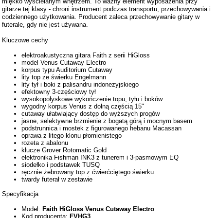
miękko wyściełanym wnętrzem. To ważny element wyposażenia przy
gitarze tej klasy - chroni instrument podczas transportu, przechowywania i
codziennego użytkowania. Producent zaleca przechowywanie gitary w
futerale, gdy nie jest używana.
Kluczowe cechy
elektroakustyczna gitara Faith z serii HiGloss
model Venus Cutaway Electro
korpus typu Auditorium Cutaway
lity top ze świerku Engelmann
lity tył i boki z palisandru indonezyjskiego
efektowny 3-częściowy tył
wysokopołyskowe wykończenie topu, tyłu i boków
wygodny korpus Venus z dolną częścią 15"
cutaway ułatwiający dostęp do wyższych progów
jasne, selektywne brzmienie z bogatą górą i mocnym basem
podstrunnica i mostek z figurowanego hebanu Macassan
oprawa z litego klonu płomienistego
rozeta z abalonu
klucze Grover Rotomatic Gold
elektronika Fishman INK3 z tunerem i 3-pasmowym EQ
siodełko i podstawek TUSQ
ręcznie żebrowany top z ćwierćciętego świerku
twardy futerał w zestawie
Specyfikacja
Model:
Faith HiGloss Venus Cutaway Electro
Kod producenta:
FVHG3