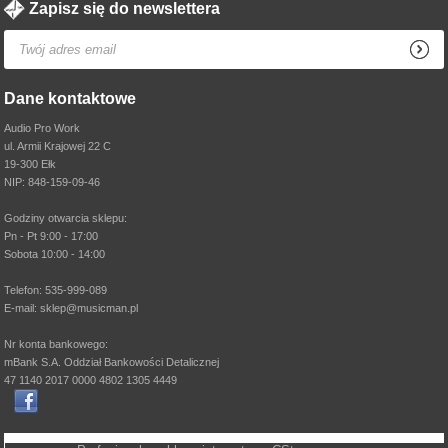
Zapisz się do newslettera
Dane kontaktowe
Audio Pro Work
ul. Armii Krajowej 22 C
19-300 Ełk
NIP: 848-159-09-46
Godziny otwarcia sklepu:
Pn - Pt 9:00 - 17:00
Sobota 10:00 - 14:00
Telefon: 535-999-089
E-mail: sklep@musicman.pl
Nr konta bankowego:
mBank S.A. Oddział Bankowości Detalicznej
47 1140 2017 0000 4802 1305 4449