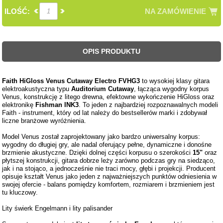
ILOŚĆ:
NA ZAMÓWIENIE
OPIS PRODUKTU
Faith HiGloss Venus Cutaway Electro FVHG3
to wysokiej klasy gitara
elektroakustyczna typu
Auditorium Cutaway
, łącząca wygodny korpus
Venus, konstrukcję z litego drewna, efektowne wykończenie HiGloss oraz
elektronikę
Fishman INK3
. To jeden z najbardziej rozpoznawalnych modeli
Faith - instrument, który od lat należy do bestsellerów marki i zdobywał
liczne branżowe wyróżnienia.
Model Venus został zaprojektowany jako bardzo uniwersalny korpus:
wygodny do długiej gry, ale nadal oferujący pełne, dynamiczne i donośne
brzmienie akustyczne. Dzięki dolnej części korpusu o szerokości
15"
oraz
płytszej konstrukcji, gitara dobrze leży zarówno podczas gry na siedząco,
jak i na stojąco, a jednocześnie nie traci mocy, głębi i projekcji. Producent
opisuje kształt Venus jako jeden z najważniejszych punktów odniesienia w
swojej ofercie - balans pomiędzy komfortem, rozmiarem i brzmieniem jest
tu kluczowy.
Lity świerk Engelmann i lity palisander