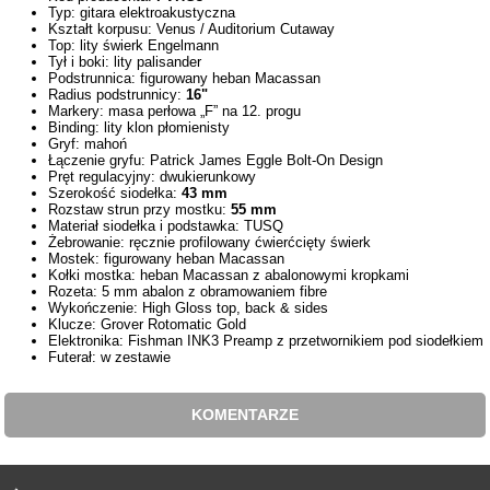
Typ: gitara elektroakustyczna
Kształt korpusu: Venus / Auditorium Cutaway
Top: lity świerk Engelmann
Tył i boki: lity palisander
Podstrunnica: figurowany heban Macassan
Radius podstrunnicy:
16"
Markery: masa perłowa „F” na 12. progu
Binding: lity klon płomienisty
Gryf: mahoń
Łączenie gryfu: Patrick James Eggle Bolt-On Design
Pręt regulacyjny: dwukierunkowy
Szerokość siodełka:
43 mm
Rozstaw strun przy mostku:
55 mm
Materiał siodełka i podstawka: TUSQ
Żebrowanie: ręcznie profilowany ćwierćcięty świerk
Mostek: figurowany heban Macassan
Kołki mostka: heban Macassan z abalonowymi kropkami
Rozeta: 5 mm abalon z obramowaniem fibre
Wykończenie: High Gloss top, back & sides
Klucze: Grover Rotomatic Gold
Elektronika: Fishman INK3 Preamp z przetwornikiem pod siodełkiem
Futerał: w zestawie
KOMENTARZE