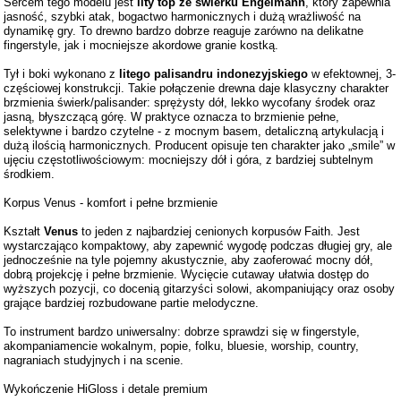
Sercem tego modelu jest
lity top ze świerku Engelmann
, który zapewnia
jasność, szybki atak, bogactwo harmonicznych i dużą wrażliwość na
dynamikę gry. To drewno bardzo dobrze reaguje zarówno na delikatne
fingerstyle, jak i mocniejsze akordowe granie kostką.
Tył i boki wykonano z
litego palisandru indonezyjskiego
w efektownej, 3-
częściowej konstrukcji. Takie połączenie drewna daje klasyczny charakter
brzmienia świerk/palisander: sprężysty dół, lekko wycofany środek oraz
jasną, błyszczącą górę. W praktyce oznacza to brzmienie pełne,
selektywne i bardzo czytelne - z mocnym basem, detaliczną artykulacją i
dużą ilością harmonicznych. Producent opisuje ten charakter jako „smile” w
ujęciu częstotliwościowym: mocniejszy dół i góra, z bardziej subtelnym
środkiem.
Korpus Venus - komfort i pełne brzmienie
Kształt
Venus
to jeden z najbardziej cenionych korpusów Faith. Jest
wystarczająco kompaktowy, aby zapewnić wygodę podczas długiej gry, ale
jednocześnie na tyle pojemny akustycznie, aby zaoferować mocny dół,
dobrą projekcję i pełne brzmienie. Wycięcie cutaway ułatwia dostęp do
wyższych pozycji, co docenią gitarzyści solowi, akompaniujący oraz osoby
grające bardziej rozbudowane partie melodyczne.
To instrument bardzo uniwersalny: dobrze sprawdzi się w fingerstyle,
akompaniamencie wokalnym, popie, folku, bluesie, worship, country,
nagraniach studyjnych i na scenie.
Wykończenie HiGloss i detale premium