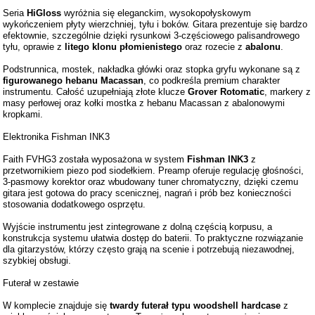
Seria
HiGloss
wyróżnia się eleganckim, wysokopołyskowym
wykończeniem płyty wierzchniej, tyłu i boków. Gitara prezentuje się bardzo
efektownie, szczególnie dzięki rysunkowi 3-częściowego palisandrowego
tyłu, oprawie z
litego klonu płomienistego
oraz rozecie z
abalonu
.
Podstrunnica, mostek, nakładka główki oraz stopka gryfu wykonane są z
figurowanego hebanu Macassan
, co podkreśla premium charakter
instrumentu. Całość uzupełniają złote klucze
Grover Rotomatic
, markery z
masy perłowej oraz kołki mostka z hebanu Macassan z abalonowymi
kropkami.
Elektronika Fishman INK3
Faith FVHG3 została wyposażona w system
Fishman INK3
z
przetwornikiem piezo pod siodełkiem. Preamp oferuje regulację głośności,
3-pasmowy korektor oraz wbudowany tuner chromatyczny, dzięki czemu
gitara jest gotowa do pracy scenicznej, nagrań i prób bez konieczności
stosowania dodatkowego osprzętu.
Wyjście instrumentu jest zintegrowane z dolną częścią korpusu, a
konstrukcja systemu ułatwia dostęp do baterii. To praktyczne rozwiązanie
dla gitarzystów, którzy często grają na scenie i potrzebują niezawodnej,
szybkiej obsługi.
Futerał w zestawie
W komplecie znajduje się
twardy futerał typu woodshell hardcase
z