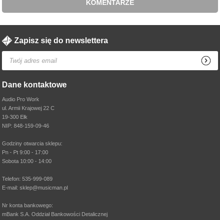
KOMENTARZE
Zapisz się do newslettera
Dane kontaktowe
Audio Pro Work
ul. Armii Krajowej 22 C
19-300 Ełk
NIP: 848-159-09-46
Godziny otwarcia sklepu:
Pn - Pt 9:00 - 17:00
Sobota 10:00 - 14:00
Telefon: 535-999-089
E-mail: sklep@musicman.pl
Nr konta bankowego:
mBank S.A. Oddział Bankowości Detalicznej