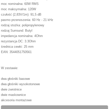
moc nominalna: 60W RMS
moc maksymalna: 120W
czułość (2,83V/1m): 91,5 dB
pasmo przenoszenia: 60 Hz - 21 kHz
rodzaj stożka: polipropylenowy
rodzaj Surround: Butyl
impedancja nominalna: 4Ohm
rezystancja DC: 3.3Ohm
średnica cewki: 25 mm
EAN: 3544051750561
W zestawie:
dwa głośniki basowe
dwa głośniki wysokotonowe
dwie zwrotnice
dwie maskownice
akcesoria montażowe