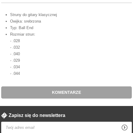
Struny do gitary klasycznej
Owijka: srebrzona
Typ: Ball End
Rozmiar strun:
- .028
- .032
- .040
- .029
- .034
- .044
KOMENTARZE
Zapisz się do newslettera