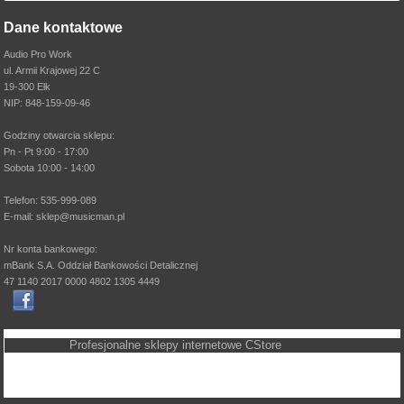
Dane kontaktowe
Audio Pro Work
ul. Armii Krajowej 22 C
19-300 Ełk
NIP: 848-159-09-46
Godziny otwarcia sklepu:
Pn - Pt 9:00 - 17:00
Sobota 10:00 - 14:00
Telefon: 535-999-089
E-mail: sklep@musicman.pl
Nr konta bankowego:
mBank S.A. Oddział Bankowości Detalicznej
47 1140 2017 0000 4802 1305 4449
Profesjonalne sklepy internetowe
CStore