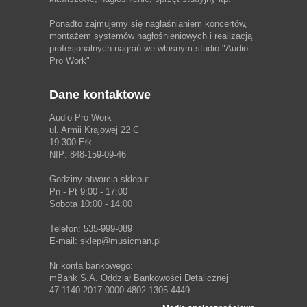
Ponadto zajmujemy się nagłaśnianiem koncertów,
montażem systemów nagłośnieniowych i realizacją
profesjonalnych nagrań we własnym studio
"Audio
Pro Work"
Dane kontaktowe
Audio Pro Work
ul. Armii Krajowej 22 C
19-300 Ełk
NIP: 848-159-09-46
Godziny otwarcia sklepu:
Pn - Pt 9:00 - 17:00
Sobota 10:00 - 14:00
Telefon: 535-999-089
E-mail: sklep@musicman.pl
Nr konta bankowego:
mBank S.A. Oddział Bankowości Detalicznej
47 1140 2017 0000 4802 1305 4449