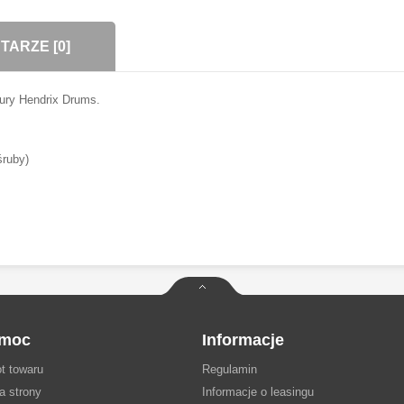
ARZE [0]
ury Hendrix Drums.
 śruby)
moc
Informacje
t towaru
Regulamin
a strony
Informacje o leasingu