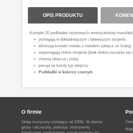
OPIS PRODUKTU
KOMENT
Komplet 20 podkładek nylonowych amerykańskiej manufakt
pomagają w dokładniejszym i łatwiejszym strojeniu
eliminują kontakt metalu z metalem (obręcz ze śrubą)
wspomagają niskie strojenie (brak efektu ruszania się
chronią obręcze i śruby
pasują na każdy typ obręczy
Podkładki w kolorze czarnym
O firmie
Po
Zwro
Sklep muzyczny istniejący od 2006r. W ofercie:
gitary i akcesoria, perkusje, instrumenty
Map
klawiszowe, nagłośnienie, sprzęt studyjny itp.