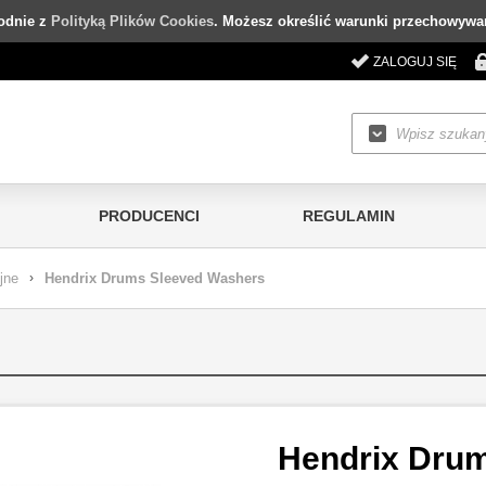
godnie z
Polityką Plików Cookies
. Możesz określić warunki przechowywan
ZALOGUJ SIĘ
PRODUCENCI
REGULAMIN
jne
›
Hendrix Drums Sleeved Washers
Hendrix Dru