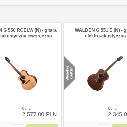
G 550 RCELW (N) - gitara
WALDEN G 551 E (N) - gi
roakustyczna leworęczna
elektro-akustyczna
Cena:
Cena:
2 577,00 PLN
2 345,