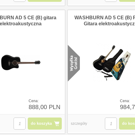
URN AD 5 CE (B) gitara
WASHBURN AD 5 CE (B) 
elektroakustyczna
Gitara elektroakustyc
Cena:
Cena:
888,00 PLN
984,
do koszyka
do kos
szczegóły