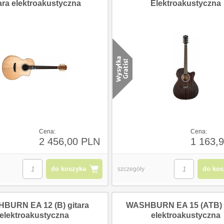
ara elektroakustyczna
Elektroakustyczna
B08G1
Dunlop SW-95 Crybaby
Planet Wave
Slash Wah
Kabel głośnik
Cena:
Cena:
2 456,00 PLN
1 163,
do koszyka
do kos
szczegóły
 PLN
749,00 PLN
115,00
 PLN
637,00 PLN
89,00
BURN EA 12 (B) gitara
WASHBURN EA 15 (ATB) g
elektroakustyczna
elektroakustyczna