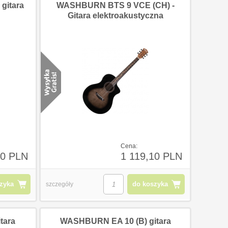
gitara
WASHBURN BTS 9 VCE (CH) -
Gitara elektroakustyczna
0 PLN
123,00 PLN
123,0
Cena:
00 PLN
1 119,10 PLN
zyka
do koszyka
szczegóły
tara
WASHBURN EA 10 (B) gitara