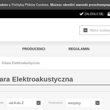
godnie z
Polityką Plików Cookies
. Możesz określić warunki przechowywan
ZALOGUJ SIĘ
PRODUCENCI
REGULAMIN
Gitara Elektroakustyczna
tara Elektroakustyczna
od A do Z
wszyscy
nie:
Producenci: