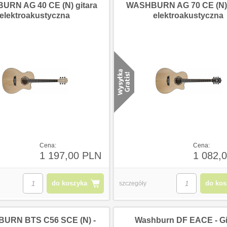
RN AG 40 CE (N) gitara
WASHBURN AG 70 CE (N) 
elektroakustyczna
elektroakustyczna
0 PLN
123,00 PLN
123,0
Cena:
Cena:
1 197,00 PLN
1 082,
do koszyka
do kos
szczegóły
URN BTS C56 SCE (N) -
Washburn DF EACE - Gi