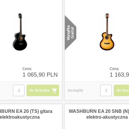
Cena:
Cena:
1 065,90 PLN
1 163,
do koszyka
do kos
szczegóły
URN EA 20 (TS) gitara
WASHBURN EA 20 SNB (N) -
elektroakustyczna
elektro-akustyczna