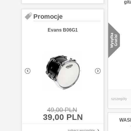
git
Promocje
Evans B06G1
Evans 
szczegóły
49,00 PLN
49,00
39,00 PLN
39,00
WASH
zobacz wszystkie