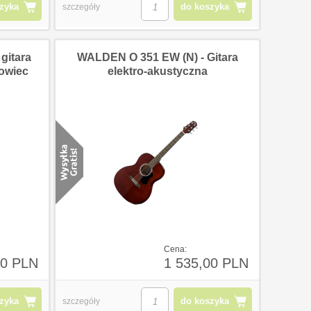
zyka
do koszyka
szczegóły
gitara
WALDEN O 351 EW (N) - Gitara
rowiec
elektro-akustyczna
Cena:
00 PLN
1 535,00 PLN
zyka
do koszyka
szczegóły