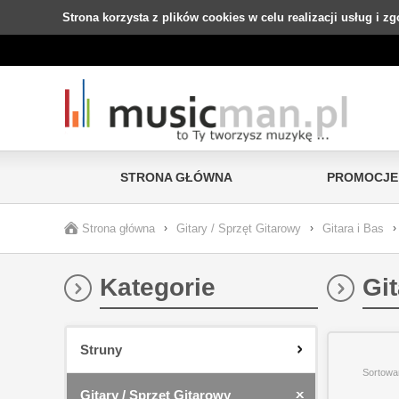
Strona korzysta z plików cookies w celu realizacji usług i z
STRONA GŁÓWNA
PROMOCJE
Strona główna
›
Gitary / Sprzęt Gitarowy
›
Gitara i Bas
›
Kategorie
Gi
Struny
Sortowa
Gitary / Sprzęt Gitarowy