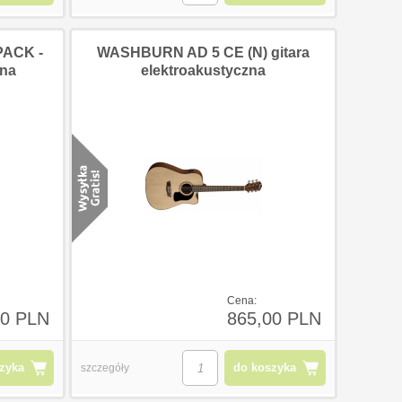
PACK -
WASHBURN AD 5 CE (N) gitara
zna
elektroakustyczna
Cena:
70 PLN
865,00 PLN
zyka
do koszyka
szczegóły