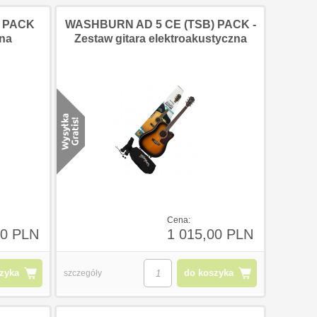
) PACK
WASHBURN AD 5 CE (TSB) PACK -
zna
Zestaw gitara elektroakustyczna
Cena:
00 PLN
1 015,00 PLN
zyka
do koszyka
szczegóły
3
123
123