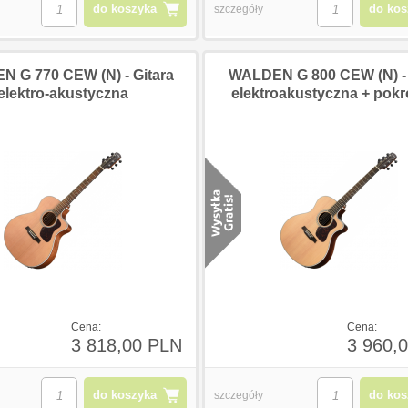
do koszyka
do kos
szczegóły
 G 770 CEW (N) - Gitara
WALDEN G 800 CEW (N) - 
elektro-akustyczna
elektroakustyczna + pok
Cena:
Cena:
3 818,00 PLN
3 960,
do koszyka
do kos
szczegóły