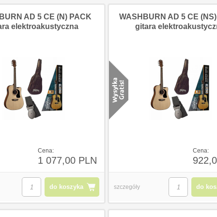
URN AD 5 CE (N) PACK
WASHBURN AD 5 CE (NS
ara elektroakustyczna
gitara elektroakustyc
Cena:
Cena:
1 077,00 PLN
922,
do koszyka
do kos
szczegóły
3
123
12