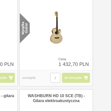
Cena:
90 PLN
1 432,70 PLN
zyka
do koszyka
szczegóły
 gitara
WASHBURN HD 10 SCE (TB) -
Gitara elektroakustyczna