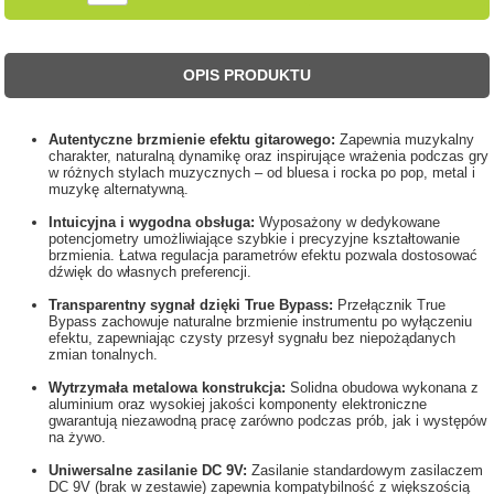
OPIS PRODUKTU
Autentyczne brzmienie efektu gitarowego:
Zapewnia muzykalny
charakter, naturalną dynamikę oraz inspirujące wrażenia podczas gry
w różnych stylach muzycznych – od bluesa i rocka po pop, metal i
muzykę alternatywną.
Intuicyjna i wygodna obsługa:
Wyposażony w dedykowane
potencjometry umożliwiające szybkie i precyzyjne kształtowanie
brzmienia. Łatwa regulacja parametrów efektu pozwala dostosować
dźwięk do własnych preferencji.
Transparentny sygnał dzięki True Bypass:
Przełącznik True
Bypass zachowuje naturalne brzmienie instrumentu po wyłączeniu
efektu, zapewniając czysty przesył sygnału bez niepożądanych
zmian tonalnych.
Wytrzymała metalowa konstrukcja:
Solidna obudowa wykonana z
aluminium oraz wysokiej jakości komponenty elektroniczne
gwarantują niezawodną pracę zarówno podczas prób, jak i występów
na żywo.
Uniwersalne zasilanie DC 9V:
Zasilanie standardowym zasilaczem
DC 9V (brak w zestawie) zapewnia kompatybilność z większością