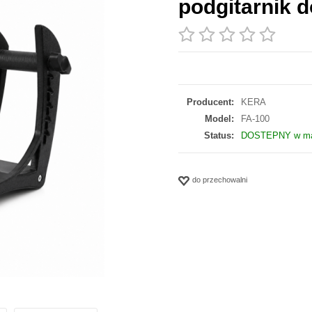
podgitarnik d
Producent:
KERA
Model:
FA-100
Status:
DOSTEPNY w mag
do przechowalni