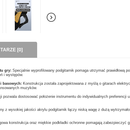
ARZE [0]
tu gry:
Specjalnie wyprofilowany podgitarnik pomaga utrzymać prawidłową po
ń i występów.
h i basowych:
Konstrukcja została zaprojektowana z myślą o gitarach elektry
awansowanych muzyków.
ji pozwala dostosować położenie instrumentu do indywidualnych preferencji 
y z wysokiej jakości akrylu podgitarnik łączy niską wagę z dużą wytrzymał
gowa konstrukcja oraz miękkie podkładki ochronne pomagają zabezpieczyć git