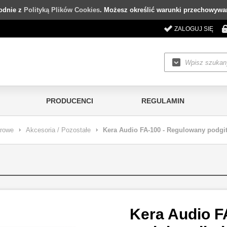
godnie z
Polityką Plików Cookies
. Możesz określić warunki przechowywan
ZALOGUJ SIĘ
PRODUCENCI
REGULAMIN
arowe
›
Akcesoria / Pozostałe
›
Kera Audio FA-100 - Regulowany podgit
Kera Audio F