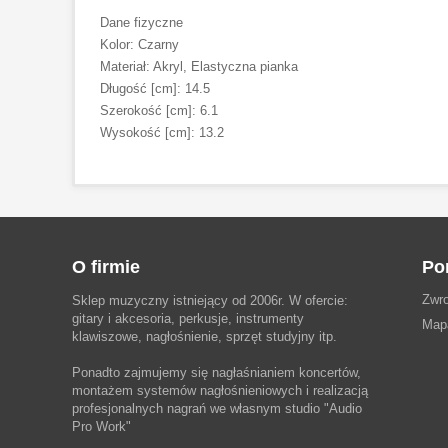
Dane fizyczne
Kolor: Czarny
Materiał: Akryl, Elastyczna pianka
Długość [cm]: 14.5
Szerokość [cm]: 6.1
Wysokość [cm]: 13.2
O firmie
Po
Zwro
Sklep muzyczny istniejący od 2006r. W ofercie:
gitary i akcesoria, perkusje, instrumenty
Map
klawiszowe, nagłośnienie, sprzęt studyjny itp.
Ponadto zajmujemy się nagłaśnianiem koncertów,
montażem systemów nagłośnieniowych i realizacją
profesjonalnych nagrań we własnym studio
"Audio
Pro Work"