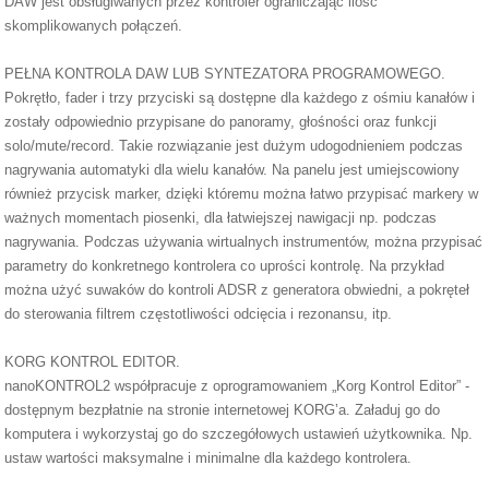
DAW jest obsługiwanych przez kontroler ograniczając ilość
skomplikowanych połączeń.
PEŁNA KONTROLA DAW LUB SYNTEZATORA PROGRAMOWEGO.
Pokrętło, fader i trzy przyciski są dostępne dla każdego z ośmiu kanałów i
zostały odpowiednio przypisane do panoramy, głośności oraz funkcji
solo/mute/record. Takie rozwiązanie jest dużym udogodnieniem podczas
nagrywania automatyki dla wielu kanałów. Na panelu jest umiejscowiony
również przycisk marker, dzięki któremu można łatwo przypisać markery w
ważnych momentach piosenki, dla łatwiejszej nawigacji np. podczas
nagrywania. Podczas używania wirtualnych instrumentów, można przypisać
parametry do konkretnego kontrolera co uprości kontrolę. Na przykład
można użyć suwaków do kontroli ADSR z generatora obwiedni, a pokręteł
do sterowania filtrem częstotliwości odcięcia i rezonansu, itp.
KORG KONTROL EDITOR.
nanoKONTROL2 współpracuje z oprogramowaniem „Korg Kontrol Editor” -
dostępnym bezpłatnie na stronie internetowej KORG’a. Załaduj go do
komputera i wykorzystaj go do szczegółowych ustawień użytkownika. Np.
ustaw wartości maksymalne i minimalne dla każdego kontrolera.