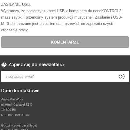
ZASILANIE USB.
Wystarczy, że podłączysz kabel USB z komputera do nanoKONTROL2 i
masz szybki i przenośny system produkcji muzycznej. Zasilanie i USB-
MIDI dostarczane jest przez ten sam przewód, co zapewnia czyste
otoczenie pracy.
KOMENTARZE
Zapisz się do newslettera
Dane kontaktowe
Audio Pro Work
ul. Armii Krajowej 22 C
19-300 Ełk
NIP: 848-159-09-46
Godziny otwarcia sklepu: