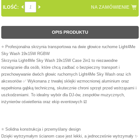
ILOŚĆ:
NA ZAMÓWIENIE
OPIS PRODUKTU
⭐ Profesjonalna skrzynia transportowa na dwie głowice ruchome Light4Me
Sky Wash 19x15W RGBW
Skrzynia Light4Me Sky Wash 19x15W Case 2in1 to niezawodne
rozwiązanie dla osób, które chcą zadbać o bezpieczny transport i
przechowywanie dwóch głowic ruchomych Light4Me Sky Wash oraz ich
akcesoriów ✅ Wykonana z trwałej sklejki wzmocnionej aluminium oraz
wypełniona gąbką techniczną, skutecznie chroni sprzęt przed wstrząsami i
uszkodzeniami. To idealny wybór dla DJ-ów, zespołów muzycznych,
inżynierów oświetlenia oraz ekip eventowych ☑️
⭐ Solidna konstrukcja i przemyślany design
Dzięki wytrzymałym ścianom case jest lekki, a jednocześnie wytrzymały ✨