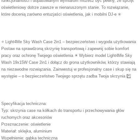
funkcjonalności i dopasowanym wymiarom możesz być pewny, że sprzęt
oświetleniowy dotrze zawsze w nienaruszonym stanie. To rozwiązanie,
które docenią zarówno entuzjaści oświetlenia, jak i mobilni DJ-e ✳️
⭐ Light4Me Sky Wash Case 2in1 – bezpieczeństwo i wygoda użytkowania
Postaw na sprawdzoną skrzynię transportową i zapewnij sobie komfort
pracy oraz ochronę Twojego oświetlenia ✴️ Wybierz model Light4Me Sky
Wash 19x15W Case 2in1 i dołącz do grona użytkowników, którzy stawiają
na niezawodne rozwiązania. Zainwestuj w profesjonalny case i skup się na
występie – o bezpieczeństwo Twojego sprzętu zadba Twoja skrzynia *️⃣
Specyfikacja techniczna:
Typ: skrzynia case na kółkach do transportu i przechowywania głów
ruchomych oraz akcesoriów
Przeznaczenie: oświetlenie
Materiał: sklejka, aluminium
Wypełnienie: gąbka techniczna