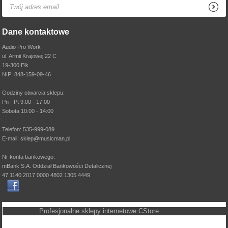
Dane kontaktowe
Audio Pro Work
ul. Armii Krajowej 22 C
19-300 Ełk
NIP: 848-159-09-46
Godziny otwarcia sklepu:
Pn - Pt 9:00 - 17:00
Sobota 10:00 - 14:00
Telefon: 535-999-089
E-mail: sklep@musicman.pl
Nr konta bankowego:
mBank S.A. Oddział Bankowości Detalicznej
47 1140 2017 0000 4802 1305 4449
Profesjonalne sklepy internetowe
CStore