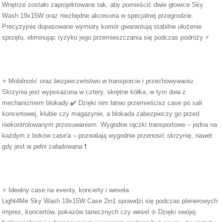
Wnętrze zostało zaprojektowane tak, aby pomieścić dwie głowice Sky
Wash 19x15W oraz niezbędne akcesoria w specjalnej przegrodzie.
Precyzyjnie dopasowane wymiary komór gwarantują stabilne ułożenie
sprzętu, eliminując ryzyko jego przemieszczania się podczas podróży ⚡
⭐ Mobilność oraz bezpieczeństwo w transporcie i przechowywaniu
Skrzynia jest wyposażona w cztery, skrętne kółka, w tym dwa z
mechanizmem blokady ✔️ Dzięki nim łatwo przemieścisz case po sali
koncertowej, klubie czy magazynie, a blokada zabezpieczy go przed
niekontrolowanym przesuwaniem. Wygodne rączki transportowe – jedna na
każdym z boków case'a – pozwalają wygodnie przenosić skrzynię, nawet
gdy jest w pełni załadowana ❗
⭐ Idealny case na eventy, koncerty i wesela
Light4Me Sky Wash 19x15W Case 2in1 sprawdzi się podczas plenerowych
imprez, koncertów, pokazów tanecznych czy wesel ❇️ Dzięki swojej