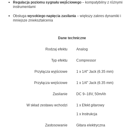
Regulacja poziomu sygnału wejściowego
– kompatybilny z różnymi
instrumentami
Obsługa
wysokiego napięcia zasilania
– większy zakres dynamiki i
mniejsze zniekształcenia
Dane techniczne
Rodzaj efektu
Analog
Typ efektu
Compressor
Przyłącza wyjściowe
1 x 1/4" Jack (6.35 mm)
Przyłącza wejściowe
1 x 1/4" Jack (6.35 mm)
Zasilanie
DC 9–18V, 50mAh
W skład zestawu wchodzi
1 x Efekt gitarowy
1 x Instrukcja
Zastosowanie
Gitara elektryczna