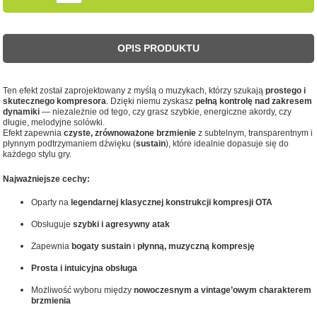
OPIS PRODUKTU
Ten efekt został zaprojektowany z myślą o muzykach, którzy szukają
prostego i
skutecznego kompresora
. Dzięki niemu zyskasz
pełną kontrolę nad zakresem
dynamiki
— niezależnie od tego, czy grasz szybkie, energiczne akordy, czy
długie, melodyjne solówki.
Efekt zapewnia
czyste, zrównoważone brzmienie
z subtelnym, transparentnym i
płynnym podtrzymaniem dźwięku (
sustain
), które idealnie dopasuje się do
każdego stylu gry.
Najważniejsze cechy:
Oparty na
legendarnej klasycznej konstrukcji kompresji OTA
Obsługuje
szybki i agresywny atak
Zapewnia
bogaty sustain
i
płynną, muzyczną kompresję
Prosta i intuicyjna obsługa
Możliwość wyboru między
nowoczesnym a vintage’owym charakterem
brzmienia