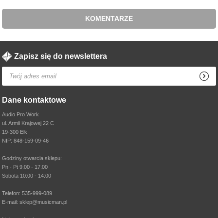
KOMENTARZE
Zapisz się do newslettera
Dane kontaktowe
Audio Pro Work
ul. Armii Krajowej 22 C
19-300 Ełk
NIP: 848-159-09-46
Godziny otwarcia sklepu:
Pn - Pt 9:00 - 17:00
Sobota 10:00 - 14:00
Telefon: 535-999-089
E-mail: sklep@musicman.pl