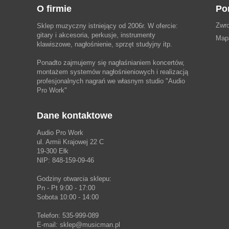
O firmie
Po
Zwro
Sklep muzyczny istniejący od 2006r. W ofercie:
gitary i akcesoria, perkusje, instrumenty
Map
klawiszowe, nagłośnienie, sprzęt studyjny itp.
Ponadto zajmujemy się nagłaśnianiem koncertów,
montażem systemów nagłośnieniowych i realizacją
profesjonalnych nagrań we własnym studio
"Audio
Pro Work"
Dane kontaktowe
Audio Pro Work
ul. Armii Krajowej 22 C
19-300 Ełk
NIP: 848-159-09-46
Godziny otwarcia sklepu:
Pn - Pt 9:00 - 17:00
Sobota 10:00 - 14:00
Telefon: 535-999-089
E-mail: sklep@musicman.pl