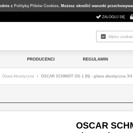
godnie z
Polityką Plików Cookies
. Możesz określić warunki przechowywan
ZALOGUJ SIĘ
PRODUCENCI
REGULAMIN
Gitara Akustyczna
›
OSCAR SCHMIDT OG 1 (N) - gitara akustyczna 3/4
OSCAR SCHMI