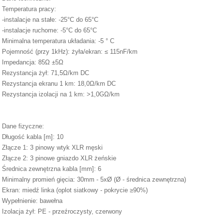
Temperatura pracy:
-instalacje na stałe: -25°C do 65°C
-instalacje ruchome: -5°C do 65°C
Minimalna temperatura układania: -5 ° C
Pojemność (przy 1kHz): żyła/ekran: ≤ 115nF/km
Impedancja: 85Ω ±5Ω
Rezystancja żył: 71,5Ω/km DC
Rezystancja ekranu 1 km: 18,0Ω/km DC
Rezystancja izolacji na 1 km: >1,0GΩ/km
Dane fizyczne:
Długość kabla [m]: 10
Złącze 1: 3 pinowy wtyk XLR męski
Złącze 2: 3 pinowe gniazdo XLR żeńskie
Średnica zewnętrzna kabla [mm]: 6
Minimalny promień gięcia: 30mm - 5xØ (Ø - średnica zewnętrzna)
Ekran: miedź linka (oplot siatkowy - pokrycie ≥90%)
Wypełnienie: bawełna
Izolacja żył: PE - przeźroczysty, czerwony