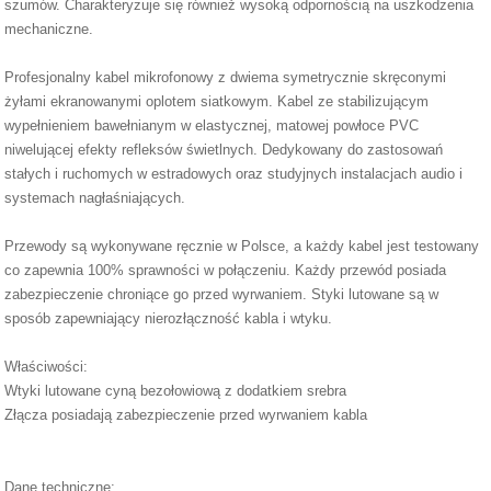
szumów. Charakteryzuje się również wysoką odpornością na uszkodzenia
mechaniczne.
Profesjonalny kabel mikrofonowy z dwiema symetrycznie skręconymi
żyłami ekranowanymi oplotem siatkowym. Kabel ze stabilizującym
wypełnieniem bawełnianym w elastycznej, matowej powłoce PVC
niwelującej efekty refleksów świetlnych. Dedykowany do zastosowań
stałych i ruchomych w estradowych oraz studyjnych instalacjach audio i
systemach nagłaśniających.
Przewody są wykonywane ręcznie w Polsce, a każdy kabel jest testowany
co zapewnia 100% sprawności w połączeniu. Każdy przewód posiada
zabezpieczenie chroniące go przed wyrwaniem. Styki lutowane są w
sposób zapewniający nierozłączność kabla i wtyku.
Właściwości:
Wtyki lutowane cyną bezołowiową z dodatkiem srebra
Złącza posiadają zabezpieczenie przed wyrwaniem kabla
Dane techniczne: