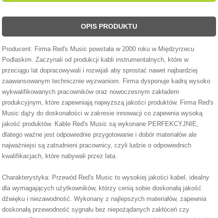
OPIS PRODUKTU
Producent: Firma Red's Music powstała w 2000 roku w Międzyrzecu
Podlaskim. Zaczynali od produkcji kabli instrumentalnych, które w
przeciągu lat dopracowywali i rozwijali aby sprostać nawet najbardziej
zaawansowanym technicznie wyzwaniom. Firma dysponuje kadrą wysoko
wykwalifikowanych pracowników oraz nowoczesnym zakładem
produkcyjnym, które zapewniają najwyższą jakości produktów. Firma Red's
Music dąży do doskonałości w zakresie innowacji co zapewnia wysoką
jakość produktów. Kable Red's Music są wykonane PERFEKCYJNIE,
dlatego ważne jest odpowiednie przygotowanie i dobór materiałów ale
najważniejsi są zatrudnieni pracownicy, czyli ludzie o odpowiednich
kwalifikacjach, które nabywali przez lata.
Charakterystyka: Przewód Red's Music to wysokiej jakości kabel, idealny
dla wymagających użytkowników, którzy cenią sobie doskonałą jakość
dźwięku i niezawodność. Wykonany z najlepszych materiałów, zapewnia
doskonałą przewodność sygnału bez niepożądanych zakłóceń czy