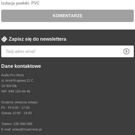
Izolacja powłoki: PVC
KOMENTARZE
Zapisz się do newslettera
Dane kontaktowe
Audio Pro Work
ul. Armii Krajowej 22 C
19-300 Ełk
NIP: 848-159-09-46
Godziny otwarcia sklepu:
Pn - Pt 9:00 - 17:00
Sobota 10:00 - 14:00
Telefon: 535-999-089
E-mail: sklep@musicman.pl