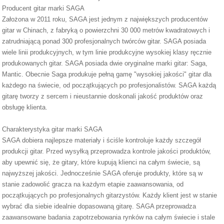
Producent gitar marki SAGA
Założona w 2011 roku, SAGA jest jednym z największych producentów
gitar w Chinach, z fabryką o powierzchni 30 000 metrów kwadratowych i
zatrudniającą ponad 300 profesjonalnych twórców gitar. SAGA posiada
wiele linii produkcyjnych, w tym linie produkcyjne wysokiej klasy ręcznie
produkowanych gitar. SAGA posiada dwie oryginalne marki gitar: Saga,
Mantic. Obecnie Saga produkuje pełną gamę "wysokiej jakości" gitar dla
każdego na świecie, od początkujących po profesjonalistów. SAGA każdą
gitarę tworzy z sercem i nieustannie doskonali jakość produktów oraz
obsługę klienta.
Charakterystyka gitar marki SAGA
SAGA dobiera najlepsze materiały i ściśle kontroluje każdy szczegół
produkcji gitar. Przed wysyłką przeprowadza kontrole jakości produktów,
aby upewnić się, że gitary, które kupują klienci na całym świecie, są
najwyższej jakości. Jednocześnie SAGA oferuje produkty, które są w
stanie zadowolić gracza na każdym etapie zaawansowania, od
początkujących po profesjonalnych gitarzystów. Każdy klient jest w stanie
wybrać dla siebie idealnie dopasowaną gitarę. SAGA przeprowadza
zaawansowane badania zapotrzebowania rynków na całym świecie i stale