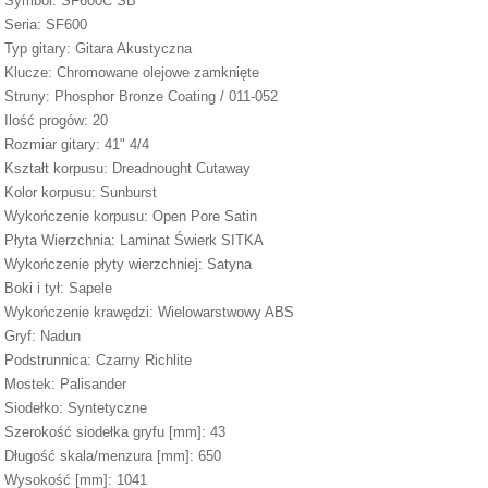
Symbol: SF600C SB
Seria: SF600
Typ gitary: Gitara Akustyczna
Klucze: Chromowane olejowe zamknięte
Struny: Phosphor Bronze Coating / 011-052
Ilość progów: 20
Rozmiar gitary: 41" 4/4
Kształt korpusu: Dreadnought Cutaway
Kolor korpusu: Sunburst
Wykończenie korpusu: Open Pore Satin
Płyta Wierzchnia: Laminat Świerk SITKA
Wykończenie płyty wierzchniej: Satyna
Boki i tył: Sapele
Wykończenie krawędzi: Wielowarstwowy ABS
Gryf: Nadun
Podstrunnica: Czarny Richlite
Mostek: Palisander
Siodełko: Syntetyczne
Szerokość siodełka gryfu [mm]: 43
Długość skala/menzura [mm]: 650
Wysokość [mm]: 1041