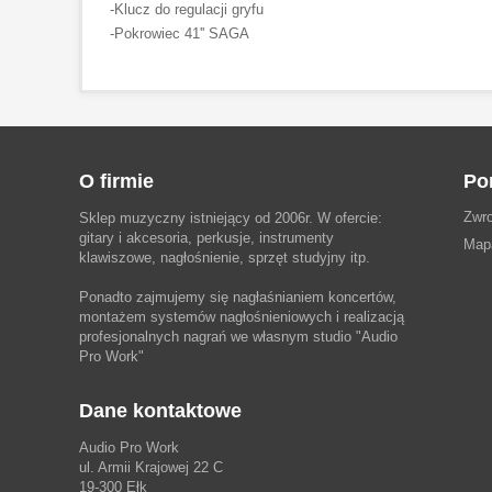
-Klucz do regulacji gryfu
-Pokrowiec 41'' SAGA
O firmie
Po
Zwro
Sklep muzyczny istniejący od 2006r. W ofercie:
gitary i akcesoria, perkusje, instrumenty
Map
klawiszowe, nagłośnienie, sprzęt studyjny itp.
Ponadto zajmujemy się nagłaśnianiem koncertów,
montażem systemów nagłośnieniowych i realizacją
profesjonalnych nagrań we własnym studio
"Audio
Pro Work"
Dane kontaktowe
Audio Pro Work
ul. Armii Krajowej 22 C
19-300 Ełk