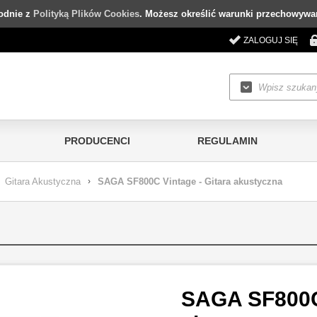
godnie z
Polityką Plików Cookies
. Możesz określić warunki przechowywan
ZALOGUJ SIĘ
PRODUCENCI
REGULAMIN
Gitara Akustyczna
›
SAGA SF800C Vintage - Gitara akustyczna
SAGA SF800C 