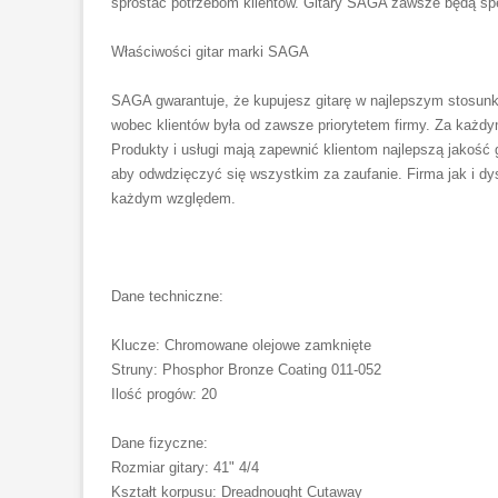
sprostać potrzebom klientów. Gitary SAGA zawsze będą spe
Właściwości gitar marki SAGA
SAGA gwarantuje, że kupujesz gitarę w najlepszym stosunku
wobec klientów była od zawsze priorytetem firmy. Za każdy
Produkty i usługi mają zapewnić klientom najlepszą jakość g
aby odwdzięczyć się wszystkim za zaufanie. Firma jak i d
każdym względem.
Dane techniczne:
Klucze: Chromowane olejowe zamknięte
Struny: Phosphor Bronze Coating 011-052
Ilość progów: 20
Dane fizyczne:
Rozmiar gitary: 41" 4/4
Kształt korpusu: Dreadnought Cutaway