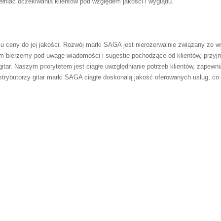
łniać oczekiwania klientów pod względem jakości i wyglądu.
 ceny do jej jakości. Rozwój marki SAGA jest nierozerwalnie związany ze w
m bierzemy pod uwagę wiadomości i sugestie pochodzące od klientów, przyjm
itar. Naszym priorytetem jest ciągłe uwzględnianie potrzeb klientów, zapewni
ystrybutorzy gitar marki SAGA ciągłe doskonalą jakość oferowanych usług,