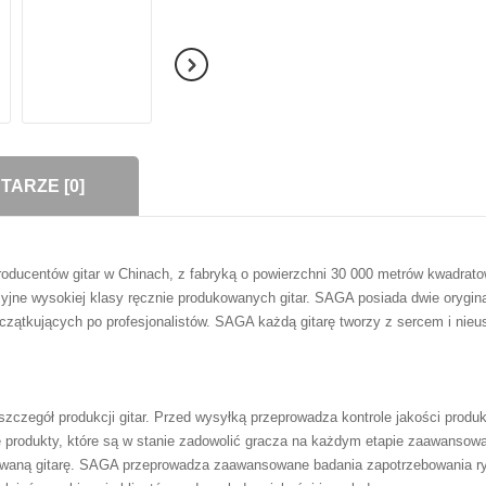
ARZE [0]
ducentów gitar w Chinach, z fabryką o powierzchni 30 000 metrów kwadratowy
cyjne wysokiej klasy ręcznie produkowanych gitar. SAGA posiada dwie orygin
oczątkujących po profesjonalistów. SAGA każdą gitarę tworzy z sercem i nieus
szczegół produkcji gitar. Przed wysyłką przeprowadza kontrole jakości produkt
 produkty, które są w stanie zadowolić gracza na każdym etapie zaawansowan
asowaną gitarę. SAGA przeprowadza zaawansowane badania zapotrzebowania ry