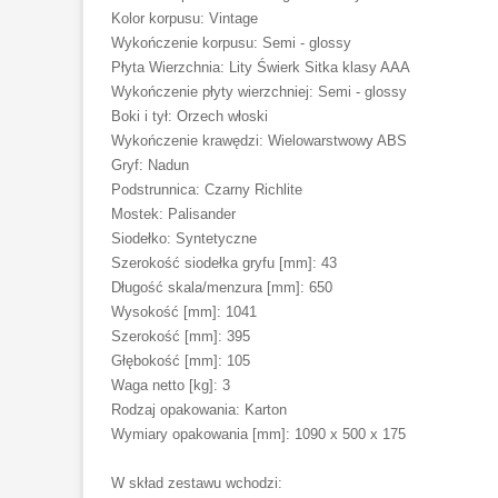
Kolor korpusu: Vintage
Wykończenie korpusu: Semi - glossy
Płyta Wierzchnia: Lity Świerk Sitka klasy AAA
Wykończenie płyty wierzchniej: Semi - glossy
Boki i tył: Orzech włoski
Wykończenie krawędzi: Wielowarstwowy ABS
Gryf: Nadun
Podstrunnica: Czarny Richlite
Mostek: Palisander
Siodełko: Syntetyczne
Szerokość siodełka gryfu [mm]: 43
Długość skala/menzura [mm]: 650
Wysokość [mm]: 1041
Szerokość [mm]: 395
Głębokość [mm]: 105
Waga netto [kg]: 3
Rodzaj opakowania: Karton
Wymiary opakowania [mm]: 1090 x 500 x 175
W skład zestawu wchodzi: