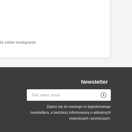
a siebie rozwiązanie.
Newsletter
Zapisz się do naszego co tygodniowego
newslettera, a bedziesz informowany o aktualnych
nowościach i promocjach.