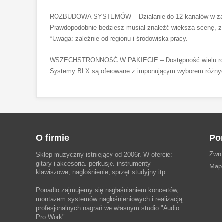
ROZBUDOWA SYSTEMÓW – Działanie do 12 kanałów w zakr
Prawdopodobnie będziesz musiał znaleźć większą scenę, z
*Uwaga: zależnie od regionu i środowiska pracy.
WSZECHSTRONNOŚĆ W PAKIECIE – Dostępność wielu róż
Systemy BLX są oferowane z imponującym wyborem różnych 
O firmie
Po
Zwro
Sklep muzyczny istniejący od 2006r. W ofercie:
gitary i akcesoria, perkusje, instrumenty
Map
klawiszowe, nagłośnienie, sprzęt studyjny itp.
Ponadto zajmujemy się nagłaśnianiem koncertów,
montażem systemów nagłośnieniowych i realizacją
profesjonalnych nagrań we własnym studio
"Audio
Pro Work"