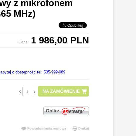
wy z mikrofonem
865 MHz)
1 986,00 PLN
Cena:
apytaj o dostepność tel: 535-999-089
NA ZAMÓWIENIE
Powiadomienia mailowe
Drukuj