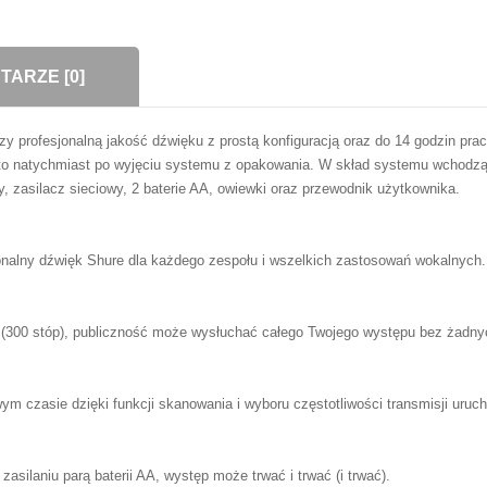
ARZE [0]
ofesjonalną jakość dźwięku z prostą konfiguracją oraz do 14 godzin pracy
 to natychmiast po wyjęciu systemu z opakowania. W skład systemu wchodzą
 zasilacz sieciowy, 2 baterie AA, owiewki oraz przewodnik użytkownika.
nalny dźwięk Shure dla każdego zespołu i wszelkich zastosowań wokalnych.
w (300 stóp), publiczność może wysłuchać całego Twojego występu bez żadny
m czasie dzięki funkcji skanowania i wyboru częstotliwości transmisji uruc
asilaniu parą baterii AA, występ może trwać i trwać (i trwać).