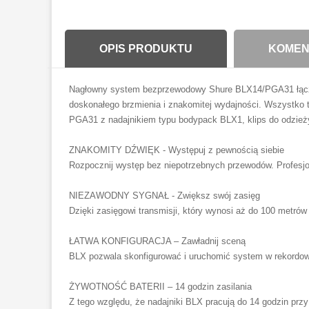
OPIS PRODUKTU
KOMENT
Nagłowny system bezprzewodowy Shure BLX14/PGA31 łączy pr
doskonałego brzmienia i znakomitej wydajności. Wszystko
PGA31 z nadajnikiem typu bodypack BLX1, klips do odzieży,
ZNAKOMITY DŹWIĘK - Występuj z pewnością siebie
Rozpocznij występ bez niepotrzebnych przewodów. Profesjo
NIEZAWODNY SYGNAŁ - Zwiększ swój zasięg
Dzięki zasięgowi transmisji, który wynosi aż do 100 metró
ŁATWA KONFIGURACJA – Zawładnij sceną
BLX pozwala skonfigurować i uruchomić system w rekordowy
ŻYWOTNOŚĆ BATERII – 14 godzin zasilania
Z tego względu, że nadajniki BLX pracują do 14 godzin przy z