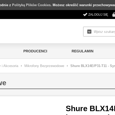
godnie z
Polityką Plików Cookies
. Możesz określić warunki przechowywan
ZALOGUJ SIĘ
PRODUCENCI
REGULAMIN
 i Akcesoria
›
Mikrofony Bezprzewodowe
›
Shure BLX14E/P31-T11 - S
we
Shure BLX14E