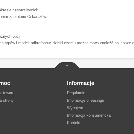
esie częstotliwości*
anim zabraknie Ci kanałów.
nych opcji
typów i modeli mikrofonów, dzięki czemu można łatwo znaleźć najlepsze dl
moc
Informacje
t towaru
Regulamin
a strony
Informacje o leasingu
Wynajem
Informacja konsumencka
Kontakt