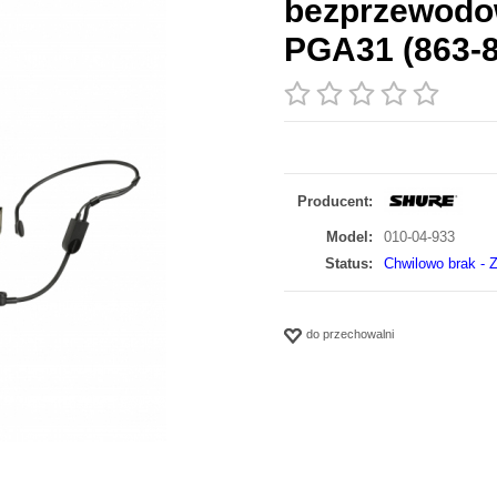
bezprzewodo
PGA31 (863-
Producent:
Model:
010-04-933
Status:
Chwilowo brak - Z
do przechowalni