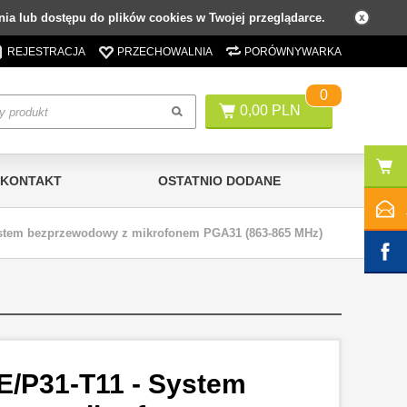
ia lub dostępu do plików cookies w Twojej przeglądarce.
REJESTRACJA
PRZECHOWALNIA
PORÓWNYWARKA
0
0,00 PLN
KONTAKT
OSTATNIO DODANE
ystem bezprzewodowy z mikrofonem PGA31 (863-865 MHz)
/P31-T11 - System