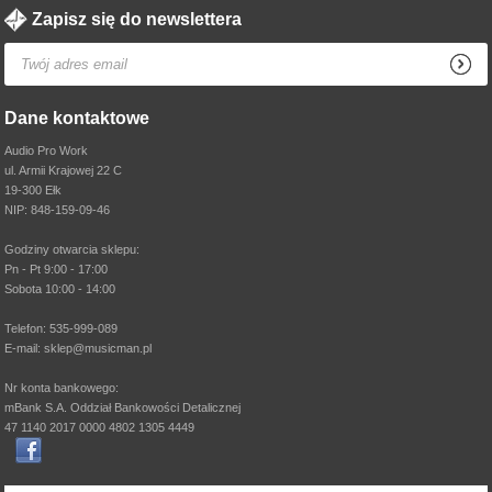
Zapisz się do newslettera
Dane kontaktowe
Audio Pro Work
ul. Armii Krajowej 22 C
19-300 Ełk
NIP: 848-159-09-46
Godziny otwarcia sklepu:
Pn - Pt 9:00 - 17:00
Sobota 10:00 - 14:00
Telefon: 535-999-089
E-mail: sklep@musicman.pl
Nr konta bankowego:
mBank S.A. Oddział Bankowości Detalicznej
47 1140 2017 0000 4802 1305 4449