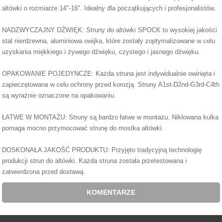
altówki o rozmiarze 14"-16". Idealny dla początkujących i profesjonalistów.
NADZWYCZAJNY DŹWIĘK: Struny do altówki SPOCK to wysokiej jakości
stal nierdzewna, aluminiowa owijka, które zostały zoptymalizowane w celu
uzyskania miękkiego i żywego dźwięku, czystego i jasnego dźwięku.
OPAKOWANIE POJEDYNCZE: Każda struna jest indywidualnie owinięta i
zapieczętowana w celu ochrony przed korozją. Struny A1st-D2nd-G3rd-C4th
są wyraźnie oznaczone na opakowaniu.
ŁATWE W MONTAŻU: Struny są bardzo łatwe w montażu. Niklowana kulka
pomaga mocno przymocować strunę do mostka altówki.
DOSKONAŁA JAKOŚĆ PRODUKTU: Przyjęto tradycyjną technologię
produkcji strun do altówki. Każda struna została przetestowana i
zatwierdzona przed dostawą.
KOMENTARZE