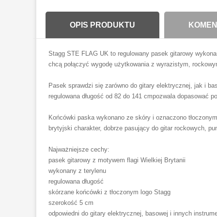
OPIS PRODUKTU
KOMENT
Stagg STE FLAG UK to regulowany pasek gitarowy wykonany z
chcą połączyć wygodę użytkowania z wyrazistym, rockowy
Pasek sprawdzi się zarówno do gitary elektrycznej, jak i 
regulowana długość od 82 do 141 cmpozwala dopasować pozy
Końcówki paska wykonano ze skóry i oznaczono tłoczonym l
brytyjski charakter, dobrze pasujący do gitar rockowych, p
Najważniejsze cechy:
pasek gitarowy z motywem flagi Wielkiej Brytanii
wykonany z terylenu
regulowana długość
skórzane końcówki z tłoczonym logo Stagg
szerokość 5 cm
odpowiedni do gitary elektrycznej, basowej i innych instr