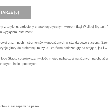
ARZE [0]
 terylenu, ozdobiony charakterystycznym wzorem flagi Wielkiej Brytanii. T
m wyglądem instrumentu.
basowej oraz innych instrumentów wyposażonych w standardowe zaczepy. Szer
cję gitary do preferencji muzyka - zarówno podczas gry na stojąco, jak i 
ogo Stagg, co zwiększa trwałość miejsc najbardziej narażonych na obciąże
unkowych, indie i popowych.
umentów z zaczepami na pasek