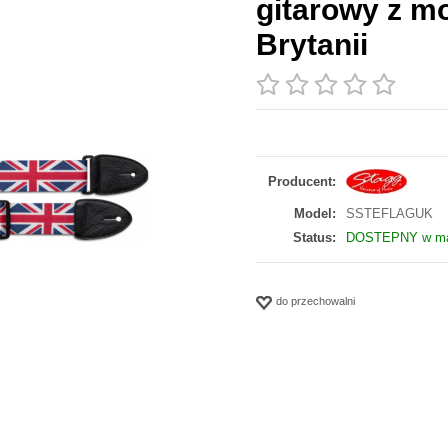
gitarowy z mo
Brytanii
Producent:
Model:
SSTEFLAGUK
Status:
DOSTEPNY w mag
do przechowalni