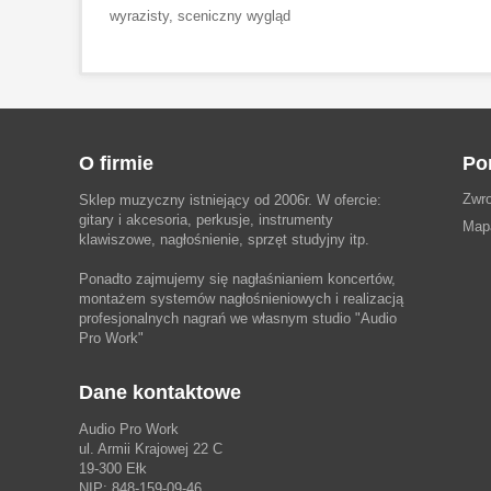
wyrazisty, sceniczny wygląd
O firmie
Po
Zwro
Sklep muzyczny istniejący od 2006r. W ofercie:
gitary i akcesoria, perkusje, instrumenty
Map
klawiszowe, nagłośnienie, sprzęt studyjny itp.
Ponadto zajmujemy się nagłaśnianiem koncertów,
montażem systemów nagłośnieniowych i realizacją
profesjonalnych nagrań we własnym studio
"Audio
Pro Work"
Dane kontaktowe
Audio Pro Work
ul. Armii Krajowej 22 C
19-300 Ełk
NIP: 848-159-09-46