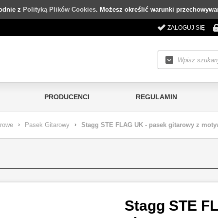
godnie z
Polityką Plików Cookies
. Możesz określić warunki przechowywan
ZALOGUJ SIĘ
PRODUCENCI
REGULAMIN
arowe
›
Pasek Gitarowy
›
Stagg STE FLAG UK - pasek gitarowy z motywe
Stagg STE F