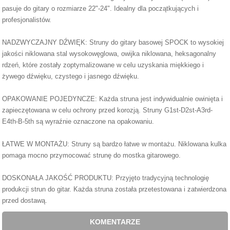
pasuje do gitary o rozmiarze 22"-24". Idealny dla początkujących i
profesjonalistów.
NADZWYCZAJNY DŹWIĘK: Struny do gitary basowej SPOCK to wysokiej
jakości niklowana stal wysokowęglowa, owijka niklowana, heksagonalny
rdzeń, które zostały zoptymalizowane w celu uzyskania miękkiego i
żywego dźwięku, czystego i jasnego dźwięku.
OPAKOWANIE POJEDYNCZE: Każda struna jest indywidualnie owinięta i
zapieczętowana w celu ochrony przed korozją. Struny G1st-D2st-A3rd-
E4th-B-5th są wyraźnie oznaczone na opakowaniu.
ŁATWE W MONTAŻU: Struny są bardzo łatwe w montażu. Niklowana kulka
pomaga mocno przymocować strunę do mostka gitarowego.
DOSKONAŁA JAKOŚĆ PRODUKTU: Przyjęto tradycyjną technologię
produkcji strun do gitar. Każda struna została przetestowana i zatwierdzona
przed dostawą.
KOMENTARZE