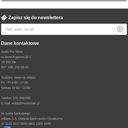
Zapisz się do newslettera
Dane kontaktowe
Audio Pro Work
ul. Armii Krajowej 22 C
19-300 Ełk
NIP: 848-159-09-46
Godziny otwarcia sklepu:
Pn - Pt 9:00 - 17:00
Sobota 10:00 - 14:00
Telefon: 535-999-089
E-mail: sklep@musicman.pl
Nr konta bankowego:
mBank S.A. Oddział Bankowości Detalicznej
47 1140 2017 0000 4802 1305 4449