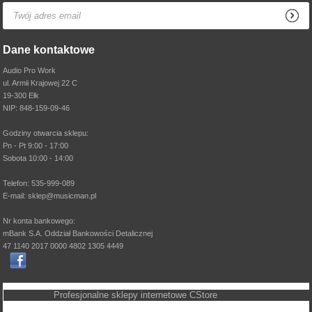
Dane kontaktowe
Audio Pro Work
ul. Armii Krajowej 22 C
19-300 Ełk
NIP: 848-159-09-46
Godziny otwarcia sklepu:
Pn - Pt 9:00 - 17:00
Sobota 10:00 - 14:00
Telefon: 535-999-089
E-mail: sklep@musicman.pl
Nr konta bankowego:
mBank S.A. Oddział Bankowości Detalicznej
47 1140 2017 0000 4802 1305 4449
Profesjonalne sklepy internetowe
CStore