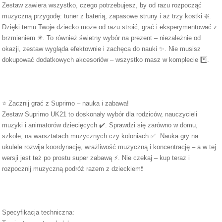
Zestaw zawiera wszystko, czego potrzebujesz, by od razu rozpocząć
muzyczną przygodę: tuner z baterią, zapasowe struny i aż trzy kostki ❇️.
Dzięki temu Twoje dziecko może od razu stroić, grać i eksperymentować z
brzmieniem ✴️. To również świetny wybór na prezent – niezależnie od
okazji, zestaw wygląda efektownie i zachęca do nauki ✨. Nie musisz
dokupować dodatkowych akcesoriów – wszystko masz w komplecie *️⃣.
⭐ Zacznij grać z Suprimo – nauka i zabawa!
Zestaw Suprimo UK21 to doskonały wybór dla rodziców, nauczycieli
muzyki i animatorów dziecięcych ✔️. Sprawdzi się zarówno w domu,
szkole, na warsztatach muzycznych czy koloniach ✅. Nauka gry na
ukulele rozwija koordynację, wrażliwość muzyczną i koncentrację – a w tej
wersji jest też po prostu super zabawą ⚡. Nie czekaj – kup teraz i
rozpocznij muzyczną podróż razem z dzieckiem❗
Specyfikacja techniczna: