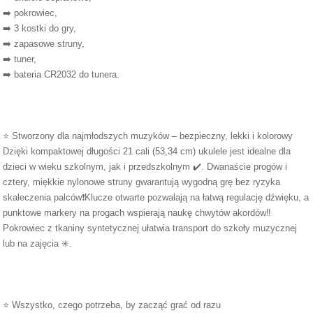
➡️ pokrowiec,
➡️ 3 kostki do gry,
➡️ zapasowe struny,
➡️ tuner,
➡️ bateria CR2032 do tunera.
⭐ Stworzony dla najmłodszych muzyków – bezpieczny, lekki i kolorowy
Dzięki kompaktowej długości 21 cali (53,34 cm) ukulele jest idealne dla
dzieci w wieku szkolnym, jak i przedszkolnym ✔️. Dwanaście progów i
cztery, miękkie nylonowe struny gwarantują wygodną grę bez ryzyka
skaleczenia palców❗Klucze otwarte pozwalają na łatwą regulację dźwięku, a
punktowe markery na progach wspierają naukę chwytów akordów‼️
Pokrowiec z tkaniny syntetycznej ułatwia transport do szkoły muzycznej
lub na zajęcia ✳️.
⭐ Wszystko, czego potrzeba, by zacząć grać od razu