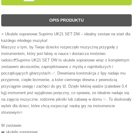
OPIS PRODUKTU
⭐ Ukulele sopranowe Suprimo UK21 SET DW – idealny zestaw na start dla
każdego młodego muzyka!
Marzysz o tym, by Twoje dziecko rozpoczęło muzyczną przygodę z
instrumentem, który jest łatwy w nauce i dostarcza mnóstwo
radości❓Suprimo UK21 SET DW to ukulele sopranowe wraz z kompletnym
zestawem akcesoriów, zaprojektowane z myślą o najmłodszych i
początkujących gitarzystach ✅. Drewniana konstrukcja z lipy nadaje mu
przyjemne, ciepłe brzmienie, a kolor ciemnego drewna z pewnością
przyciągnie uwagę i zachęci do gry ☑️. Dzięki lekkiej wadze (zaledwie 0,4
kg) instrument jest wyjątkowo poręczny, co sprawia, że idealnie nadaje się
na zajęcia muzyczne, rodzinne pikniki lub zabawę w domu ✨. To doskonały
wybór dla dzieci, które chcą rozpocząć naukę gry na instrumencie
strunowym⚡.
W zestawie:
➡️ ukulele sopranowe,