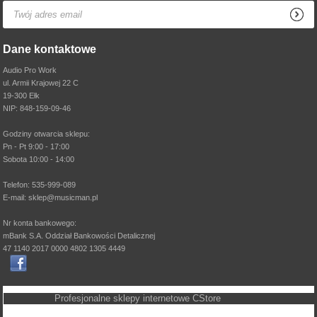
Dane kontaktowe
Audio Pro Work
ul. Armii Krajowej 22 C
19-300 Ełk
NIP: 848-159-09-46
Godziny otwarcia sklepu:
Pn - Pt 9:00 - 17:00
Sobota 10:00 - 14:00
Telefon: 535-999-089
E-mail: sklep@musicman.pl
Nr konta bankowego:
mBank S.A. Oddział Bankowości Detalicznej
47 1140 2017 0000 4802 1305 4449
Profesjonalne sklepy internetowe
CStore