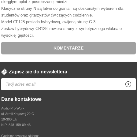
okrągłym oplot z posrebrzanej miedzi.
Klasyczne struny N są łatwe do grania i są doskonałym wyborem dla
studentów oraz gitarzystów ćwiczących codziennie.
Model CF128 posiada hybrydową, owijaną strunę G-3.
Zestaw hybrydowy CR128 zawiera struny z syntetycznego włókna o
wysokiej gęstości.
KOMENTARZE
Zapisz się do newslettera
Dane kontaktowe
Audio Pro Work
ul. Armii Krajowej 22 C
19-300 Ełk
NIP: 848-159-09-46
Godziny otwarcia sklepu: