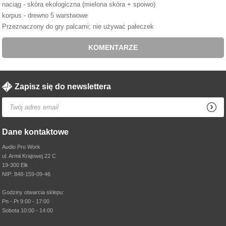
naciąg - skóra ekologiczna (mielona skóra + spoiwo)
korpus - drewno 5 warstwowe
Przeznaczony do gry palcami; nie używać pałeczek
KOMENTARZE
Zapisz się do newslettera
Dane kontaktowe
Audio Pro Work
ul. Armii Krajowej 22 C
19-300 Ełk
NIP: 848-159-09-46
Godziny otwarcia sklepu:
Pn - Pt 9:00 - 17:00
Sobota 10:00 - 14:00