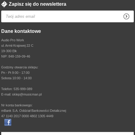
Zapisz się do newslettera
Dane kontaktowe
Audio Pro Work
ul. Armii Krajowej 22 C
19-300 Ełk
NIP: 848-159-09-46
Godziny otwarcia sklepu:
Pn - Pt 9:00 - 17:00
Sobota 10:00 - 14:00
Telefon: 535-999-089
E-mail: sklep@musicman.pl
Nr konta bankowego:
mBank S.A. Oddział Bankowości Detalicznej
47 1140 2017 0000 4802 1305 4449