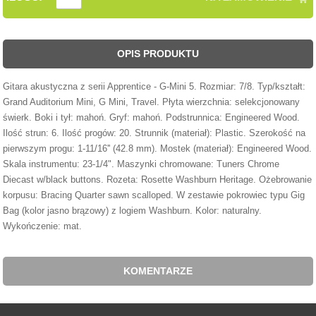
OPIS PRODUKTU
Gitara akustyczna z serii Apprentice - G-Mini 5. Rozmiar: 7/8. Typ/kształt:
Grand Auditorium Mini, G Mini, Travel. Płyta wierzchnia: selekcjonowany
świerk. Boki i tył: mahoń. Gryf: mahoń. Podstrunnica: Engineered Wood.
Ilość strun: 6. Ilość progów: 20. Strunnik (materiał): Plastic. Szerokość na
pierwszym progu: 1-11/16'' (42.8 mm). Mostek (materiał): Engineered Wood.
Skala instrumentu: 23-1/4". Maszynki chromowane: Tuners Chrome
Diecast w/black buttons. Rozeta: Rosette Washburn Heritage. Ożebrowanie
korpusu: Bracing Quarter sawn scalloped. W zestawie pokrowiec typu Gig
Bag (kolor jasno brązowy) z logiem Washburn. Kolor: naturalny.
Wykończenie: mat.
KOMENTARZE