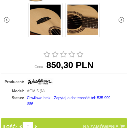
850,30 PLN
Cena:
Producent:
Model:
AGM 5 (N)
Status:
Chwilowo brak - Zapytaj o dostepność tel: 535-999-
089
ILOŚĆ:
NA ZAMÓWIENIE