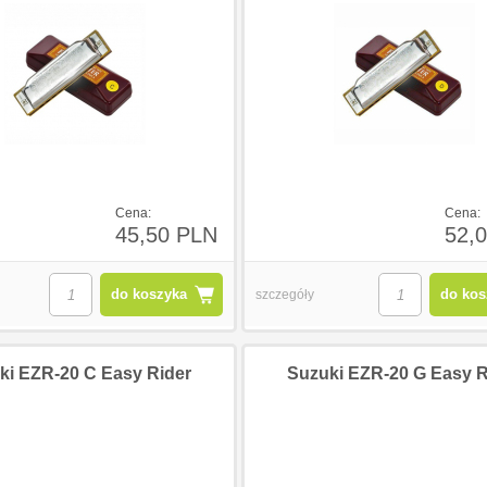
0 PLN
132,00 PLN
132,0
Cena:
Cena:
45,50 PLN
52,
do koszyka
do kos
szczegóły
ki EZR-20 C Easy Rider
Suzuki EZR-20 G Easy R