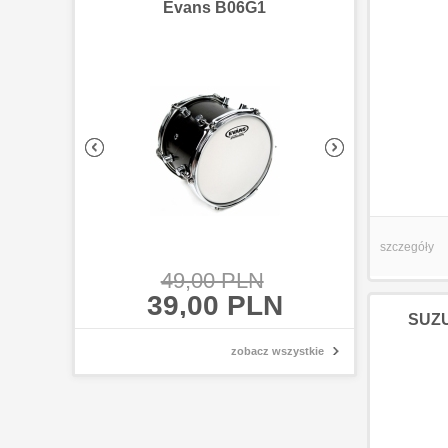
Evans B06G1
Evans 
szczegóły
49,00 PLN
49,00
39,00 PLN
39,00
SUZUK
zobacz wszystkie