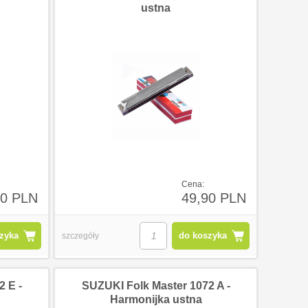
ustna
Cena:
60 PLN
49,90 PLN
zyka
do koszyka
szczegóły
 E -
SUZUKI Folk Master 1072 A -
Harmonijka ustna