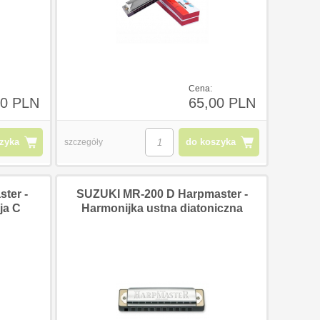
Cena:
40 PLN
65,00 PLN
zyka
do koszyka
szczegóły
ter -
SUZUKI MR-200 D Harpmaster -
ja C
Harmonijka ustna diatoniczna