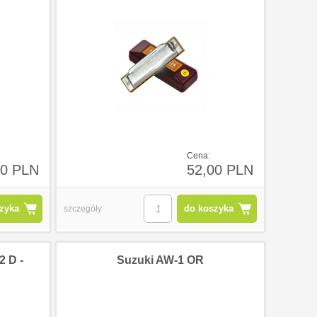
Cena:
90 PLN
52,00 PLN
zyka
do koszyka
szczegóły
2
132
132
2 D -
Suzuki AW-1 OR