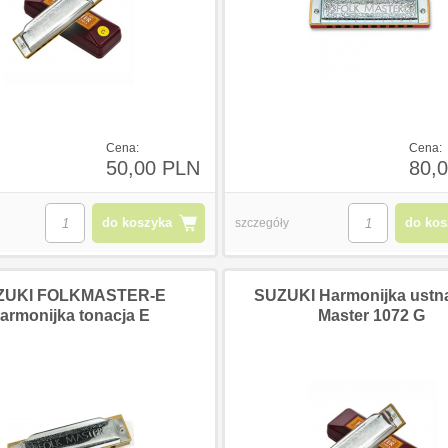
Cena:
Cena:
50,00 PLN
80,
do koszyka
do kos
szczegóły
ZUKI FOLKMASTER-E
SUZUKI Harmonijka ustna
armonijka tonacja E
Master 1072 G