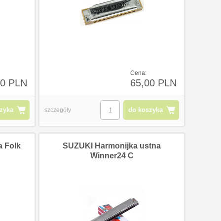
Cena:
00 PLN
65,00 PLN
zyka
do koszyka
szczegóły
 Folk
SUZUKI Harmonijka ustna
Winner24 C