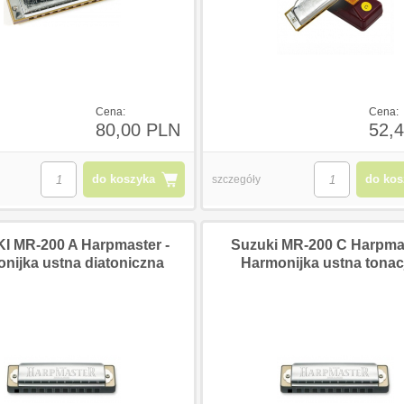
Cena:
Cena:
80,00 PLN
52,
do koszyka
do kos
szczegóły
I MR-200 A Harpmaster -
Suzuki MR-200 C Harpmas
nijka ustna diatoniczna
Harmonijka ustna tonac