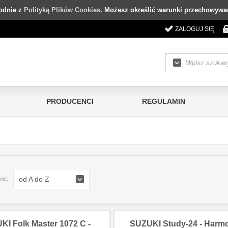
godnie z
Polityką Plików Cookies
. Możesz określić warunki przechowywan
ZALOGUJ SIĘ
PRODUCENCI
REGULAMIN
od A do Z
nie:
I Folk Master 1072 C -
SUZUKI Study-24 - Harmo