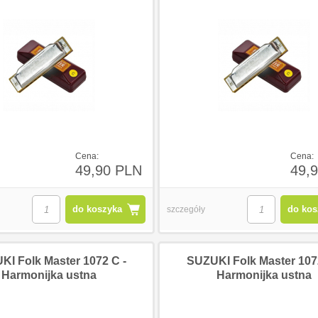
Cena:
Cena:
49,90 PLN
49,
do koszyka
do kos
szczegóły
2
132
13
I Folk Master 1072 C -
SUZUKI Folk Master 107
Harmonijka ustna
Harmonijka ustna