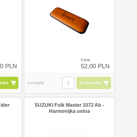
0 PLN
132,00 PLN
132,0
Cena:
00 PLN
52,00 PLN
zyka
do koszyka
szczegóły
ider
SUZUKI Folk Master 1072 Ab -
Harmonijka ustna