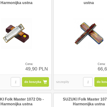
Harmonijka ustna
ustna
Cena:
Cena:
49,90 PLN
66,
do koszyka
do kos
szczegóły
I Folk Master 1072 Db -
SUZUKI Folk Master 1072
Harmonijka ustna
Harmonijka ustna