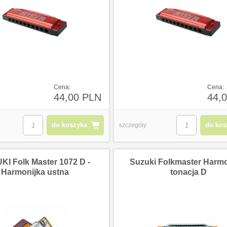
B08G1
Dunlop SW-95 Crybaby
Planet Wave
Slash Wah
Kabel głośnik
Cena:
Cena:
44,00 PLN
44,
do koszyka
do kos
szczegóły
 PLN
749,00 PLN
115,00
 PLN
637,00 PLN
89,00
I Folk Master 1072 D -
Suzuki Folkmaster Harmo
Harmonijka ustna
tonacja D