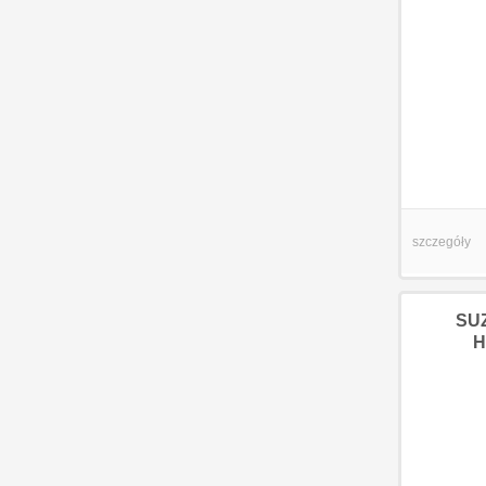
szczegóły
SU
H