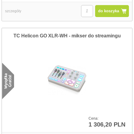
do koszyka
szczegóły
TC Helicon GO XLR-WH - mikser do streamingu
Cena:
1 306,20 PLN